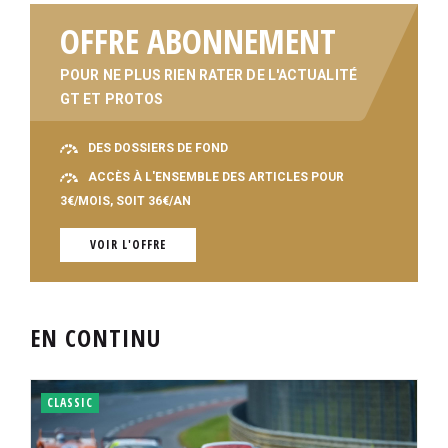
OFFRE ABONNEMENT
POUR NE PLUS RIEN RATER DE L'ACTUALITÉ
GT ET PROTOS
DES DOSSIERS DE FOND
ACCÈS À L'ENSEMBLE DES ARTICLES POUR
3€/MOIS, SOIT 36€/AN
VOIR L'OFFRE
EN CONTINU
CLASSIC