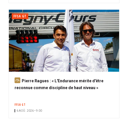
FFSA GT
A
Pierre Ragues : « L'Endurance mérite d'être
b
reconnue comme discipline de haut niveau »
o
n
FFSA GT
n
6 AOÛ. 2026 • 9:00
é