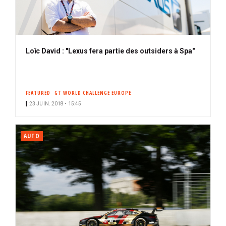
Loïc David : "Lexus fera partie des outsiders à Spa"
FEATURED
GT WORLD CHALLENGE EUROPE
23 JUIN. 2018 • 15:45
AUTO