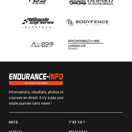
Informations, résultats, photos et
courses en direct. Il n'y a pas une
seule journée sans news !
P
AUTO
T'AS SU ?
i