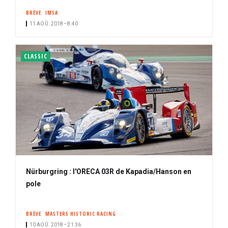
BRÈVE
IMSA
11 AOÛ. 2018 • 8:40
CLASSIC
Nürburgring : l'ORECA 03R de Kapadia/Hanson en
pole
BRÈVE
MASTERS HISTORIC RACING
10 AOÛ. 2018 • 21:36