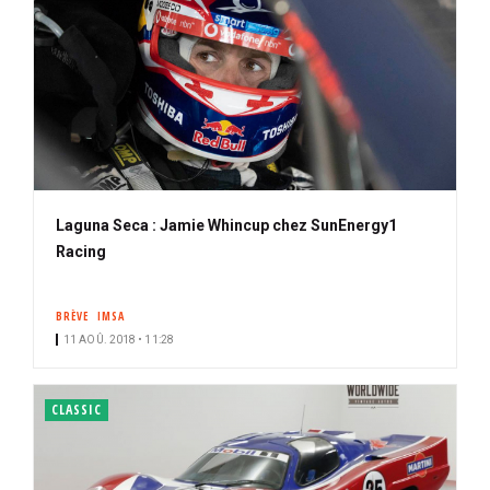
Laguna Seca : Jamie Whincup chez SunEnergy1
Racing
BRÈVE
IMSA
11 AOÛ. 2018 • 11:28
CLASSIC