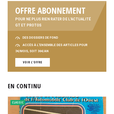
OFFRE ABONNEMENT
POUR NE PLUS RIEN RATER DE L'ACTUALITÉ
GT ET PROTOS
DES DOSSIERS DE FOND
ACCÈS À L'ENSEMBLE DES ARTICLES POUR
3€/MOIS, SOIT 36€/AN
VOIR L'OFFRE
EN CONTINU
CLASSIC