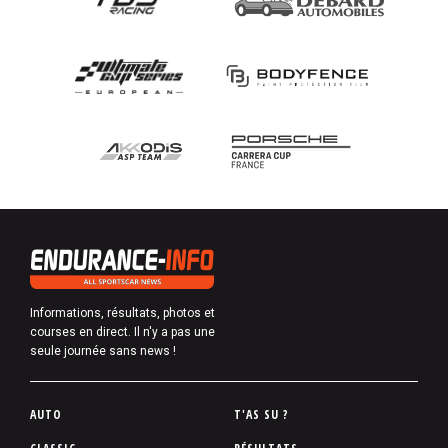
Informations, résultats, photos et
courses en direct. Il n'y a pas une
seule journée sans news !
P
AUTO
T'AS SU ?
i