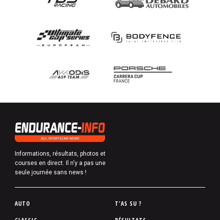
Informations, résultats, photos et
courses en direct. Il n'y a pas une
seule journée sans news !
P
AUTO
T'AS SU ?
i