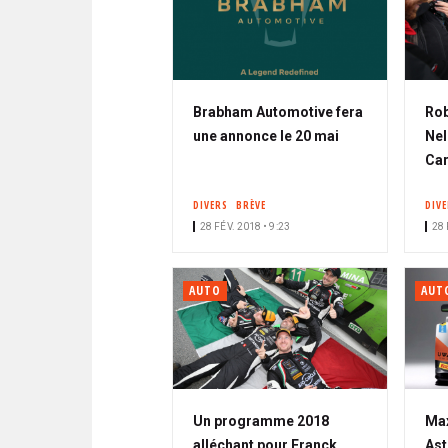
Brabham Automotive fera
Rob
une annonce le 20 mai
Nel
Ca
DIVERS
BRÈVE
DIV
28 FÉV. 2018 • 9:23
28 
AUTO
AUT
Un programme 2018
Max
alléchant pour Franck
Ast