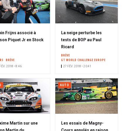
in Frijns associé à
La neige perturbe les
son Piquet Jr en Stock
tests de BOP au Paul
r
Ricard
BRÈVE
ERS
BRÈVE
GT WORLD CHALLENGE EUROPE
FÉV. 2018 • 8:46
27 FÉV. 2018 • 20:41
O
AUTO
ime Martin sur une
Les essais de Magny-
on Martin du
Cours annulés en raison