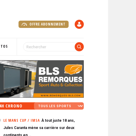
OFFRE ABONNEMENT
C
O
M
P
OTOS
T
E
4H CHRONO
LE MANS CUP / IMSA
À tout juste 18 ans,
0
Jules Caranta mène sa carrière sur deux
continents en...