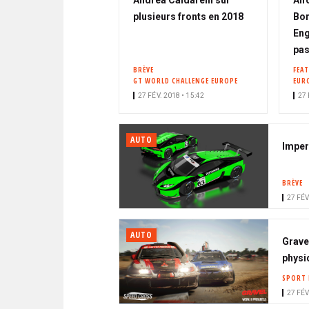
Andrea Caldarelli sur
Alf
plusieurs fronts en 2018
Bor
Eng
pas
BRÈVE
FEA
GT WORLD CHALLENGE EUROPE
EUR
27 FÉV. 2018 • 15:42
27 
AUTO
Imper
BRÈVE
27 FÉV
AUTO
Grave
physi
SPORT 
27 FÉV