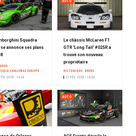
O
AUTO
borghini Squadra
Le châssis McLaren F1
se annonce ses plans
GTR 'Long Tail' #025R a
18
trouvé son nouveau
propriétaire
TURED
WORLD CHALLENGE EUROPE
HISTORIQUE
BRÈVE
FÉV. 2018 • 16:34
27 FÉV. 2018 • 16:00
O
AUTO