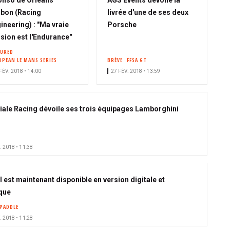
onso de Orleans
AGS Events dévoile la
bon (Racing
livrée d'une de ses deux
ineering) : "Ma vraie
Porsche
sion est l'Endurance"
TURED
OPEAN LE MANS SERIES
BRÈVE
FFSA GT
FÉV. 2018 • 14:00
27 FÉV. 2018 • 13:59
iale Racing dévoile ses trois équipages Lamborghini
. 2018 • 11:38
l est maintenant disponible en version digitale et
que
PADDLE
. 2018 • 11:28