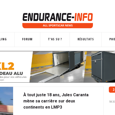
LING
FORUM
T'AS SU ?
RÉSULTATS
PH
2
À tout juste 18 ans, Jules Caranta
mène sa carrière sur deux
18:3
continents en LMP3