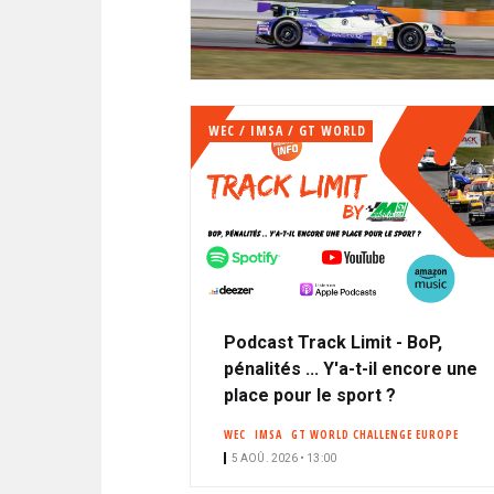
N
i
A
i
C
l
N
p
I
a
P
T
l
A
WEC / IMSA / GT WORLD
L
E
Podcast Track Limit - BoP,
pénalités ... Y'a-t-il encore une
place pour le sport ?
WEC
IMSA
GT WORLD CHALLENGE EUROPE
5 AOÛ. 2026 • 13:00