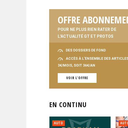
OFFRE ABONNEME
POUR NE PLUS RIEN RATER DE
L'ACTUALITÉ GT ET PROTOS
DES DOSSIERS DE FOND
ACCÈS À L'ENSEMBLE DES ARTICLE
3€/MOIS, SOIT 36€/AN
VOIR L'OFFRE
EN CONTINU
AUTO
AUT