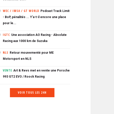
WEC / IMSA / GT WORLD
Podcast Track Limit
0
- BoP, pénalités ... Y'a-t-il encore une place
pour le...
IGTC
Une association AO Racing - Absolute
0
Racing aux 1000 km de Suzuka
NLS
Retour mouvementé pour ME
0
Motorsport en NLS
VENTE
Art & Revs met en vente une Porsche
993 GT2 EVO / Roock Racing
VOIR TOUS LES 24H