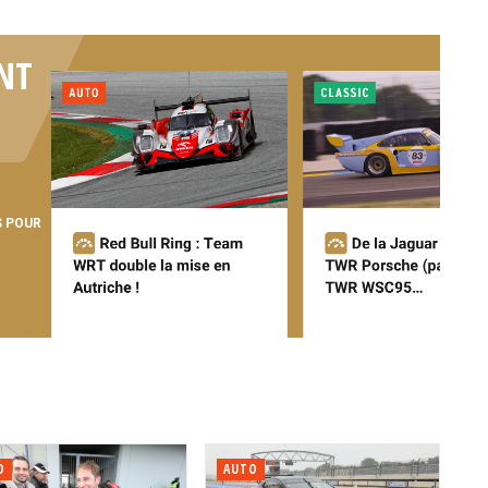
NT
S POUR
O
AUTO