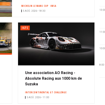
MICHELIN LE MANS CUP
IMSA
13:0
5 AOÛ. 2026 • 18:30
IGTC
11:0
10:0
8:00
Une association AO Racing -
Absolute Racing aux 1000 km de
Suzuka
INTERCONTINENTAL GT CHALLENGE
5 AOÛ. 2026 • 11:00