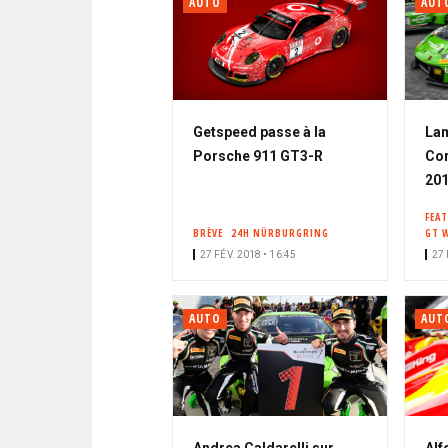
AUTO
AUT
Getspeed passe à la
Lam
Porsche 911 GT3-R
Cor
20
FEA
BRÈVE
24H NÜRBURGRING
GT 
27 FÉV. 2018 • 16:45
27 
AUTO
AUT