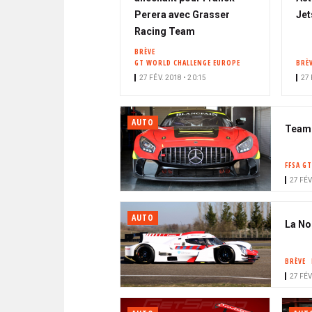
Perera avec Grasser
Jet
Racing Team
BRÈVE
GT WORLD CHALLENGE EUROPE
BRÈ
27 FÉV. 2018 • 20:15
27 
AUTO
Team 
FFSA GT
27 FÉV
AUTO
La No
BRÈVE
27 FÉV