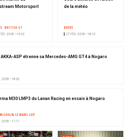
stream Motorsport
de la météo
VE
BRITISH GT
BRÈVE
FÉV. 2018 • 19:53
27 FÉV. 2018 • 18:12
AKKA-ASP étrenne sa Mercedes-AMG GT4 à Nogaro
. 2018 • 18:02
rma M30 LMP3 du Lanan Racing en essais à Nogaro
MICHELIN LE MANS CUP
. 2018 • 17:11