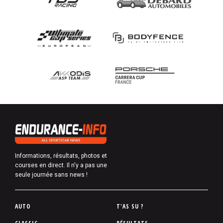
Informations, résultats, photos et
courses en direct. Il n'y a pas une
seule journée sans news !
P
AUTO
T'AS SU ?
i