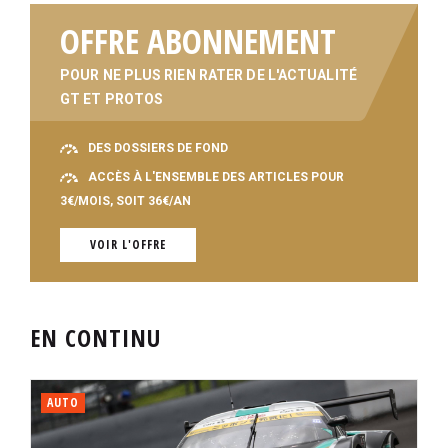
OFFRE ABONNEMENT
POUR NE PLUS RIEN RATER DE L'ACTUALITÉ
GT ET PROTOS
DES DOSSIERS DE FOND
ACCÈS À L'ENSEMBLE DES ARTICLES POUR
3€/MOIS, SOIT 36€/AN
VOIR L'OFFRE
EN CONTINU
AUTO