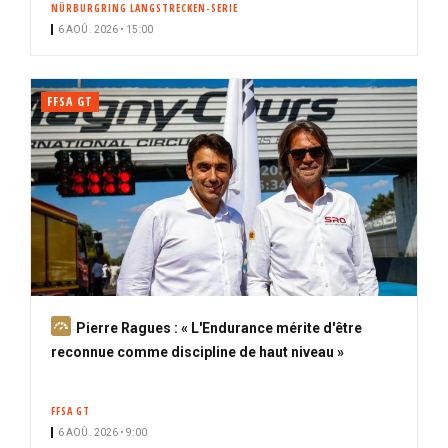
NÜRBURGRING LANGSTRECKEN-SERIE
i
6 AOÛ. 2026 • 15:00
p
a
l
FFSA GT
A
Pierre Ragues : « L'Endurance mérite d'être
b
reconnue comme discipline de haut niveau »
o
n
FFSA GT
n
6 AOÛ. 2026 • 9:00
é