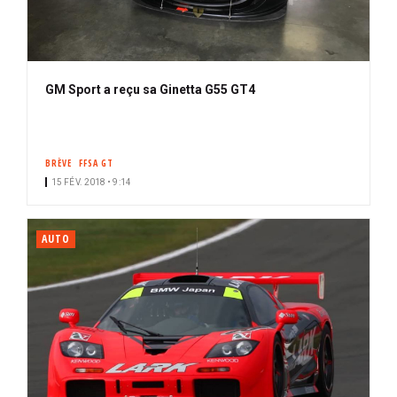
GM Sport a reçu sa Ginetta G55 GT4
BRÈVE
FFSA GT
15 FÉV. 2018 • 9:14
AUTO