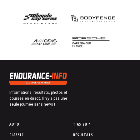
Informations, résultats, photos et
courses en direct. Il n'y a pas une
seule journée sans news !
P
AUTO
T'AS SU ?
i
CLASSIC
RÉSULTATS
e