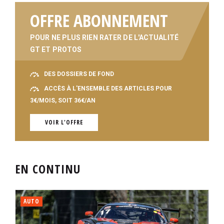
OFFRE ABONNEMENT
POUR NE PLUS RIEN RATER DE L'ACTUALITÉ
GT ET PROTOS
DES DOSSIERS DE FOND
ACCÈS À L'ENSEMBLE DES ARTICLES POUR
3€/MOIS, SOIT 36€/AN
VOIR L'OFFRE
EN CONTINU
AUTO