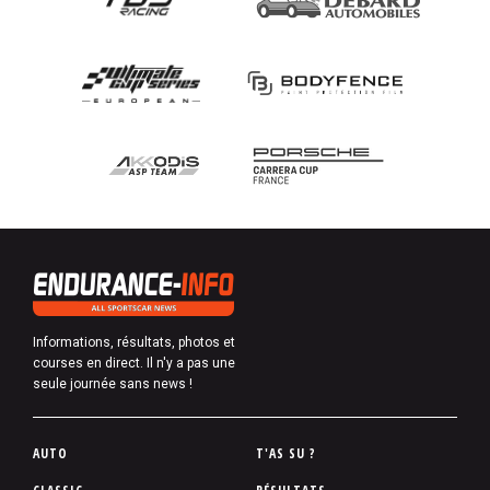
Informations, résultats, photos et
courses en direct. Il n'y a pas une
seule journée sans news !
P
AUTO
T'AS SU ?
i