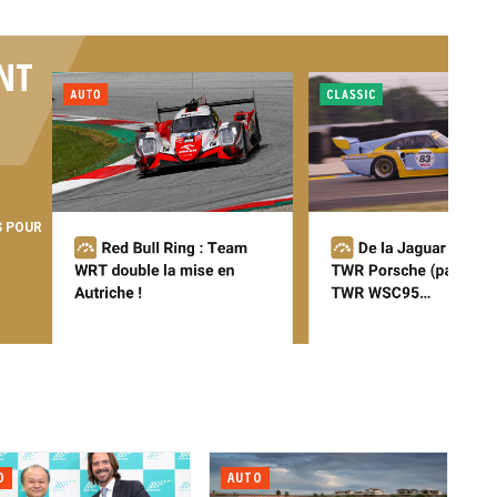
NT
S POUR
O
AUTO