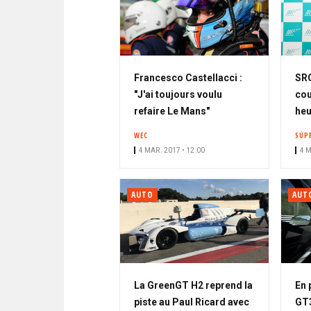
Francesco Castellacci :
SRO
"J'ai toujours voulu
cou
refaire Le Mans"
heu
WEC
SUP
4 MAR. 2017 • 12:00
4 M
AUTO
AUT
La GreenGT H2 reprend la
En 
piste au Paul Ricard avec
GT