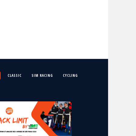
CLASSIC
SIM RACING
CYCLING