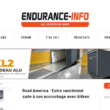
LING
FORUM
T'AS SU ?
RÉSULTATS
PH
2
Road America - Estre sanctionné
suite à son accrochage avec Aitken
0:30