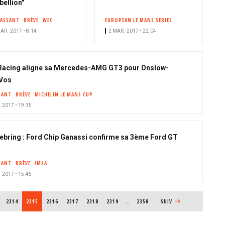
bellion"
PASSANT
BRÈVE
WEC
EUROPEAN LE MANS SERIES
AR. 2017 • 8:14
2 MAR. 2017 • 22:04
acing aligne sa Mercedes-AMG GT3 pour Onslow-
Vos
SANT
BRÈVE
MICHELIN LE MANS CUP
 2017 • 19:15
ebring : Ford Chip Ganassi confirme sa 3ème Ford GT
SANT
BRÈVE
IMSA
 2017 • 15:45
PAGE
2314
PAGE COURANTE
2315
PAGE
2316
PAGE
2317
PAGE
2318
PAGE
2319
…
2358
PAGE SUIVANTE
SUIV