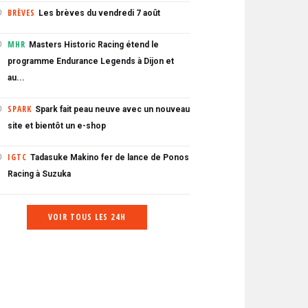
BRÈVES
Les brèves du vendredi 7 août
0
MHR
Masters Historic Racing étend le
0
programme Endurance Legends à Dijon et
au...
SPARK
Spark fait peau neuve avec un nouveau
0
site et bientôt un e-shop
IGTC
Tadasuke Makino fer de lance de Ponos
0
Racing à Suzuka
VOIR TOUS LES 24H