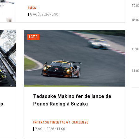
20:0
IMSA
8 AOÛ. 2026 • 0:30
18:0
IGTC
16:0
14:0
Tadasuke Makino fer de lance de
op
Ponos Racing à Suzuka
INTERCONTINENTAL GT CHALLENGE
7 AOÛ. 2026 • 14:00