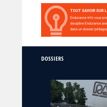
TOUT SAVOIR SUR L
Endurance-Info vous prop
discipline Endurance avec
dans un dossier pédago
DOSSIERS