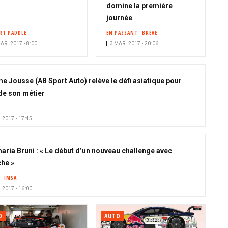
domine la première
journée
RT PADDLE
EN PASSANT
BRÈVE
AR. 2017 • 8:00
3 MAR. 2017 • 20:06
e Jousse (AB Sport Auto) relève le défi asiatique pour
 de son métier
 2017 • 17:45
aria Bruni : « Le début d’un nouveau challenge avec
he »
IMSA
 2017 • 16:00
O
AUTO