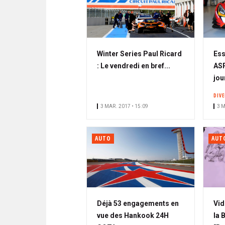
Winter Series Paul Ricard
Ess
: Le vendredi en bref...
ASP
jou
DIV
3 MAR. 2017 • 15:09
3 M
AUTO
AUT
Déjà 53 engagements en
Vid
vue des Hankook 24H
la 