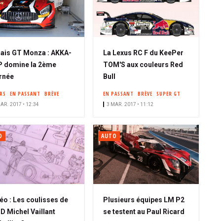
ais GT Monza : AKKA-
La Lexus RC F du KeePer
 domine la 2ème
TOM'S aux couleurs Red
rnée
Bull
ERS
EN PASSANT
BRÈVE
EN PASSANT
BRÈVE
SUPER GT
AR. 2017 • 12:34
3 MAR. 2017 • 11:12
O
AUTO
éo : Les coulisses de
Plusieurs équipes LM P2
BD Michel Vaillant
se testent au Paul Ricard