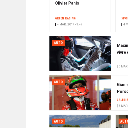
Olivier Panis
GREEN RACING
SPO
4 MAR. 2017 • 9:47
4 M
AUTO
Maxim
vivre
3 MAR.
AUTO
Gianm
Porsc
GALERIE
3 MAR.
AUTO
AUT