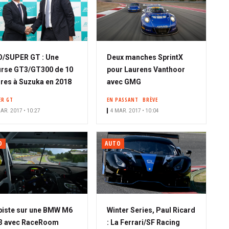
/SUPER GT : Une
Deux manches SprintX
rse GT3/GT300 de 10
pour Laurens Vanthoor
res à Suzuka en 2018
avec GMG
ER GT
EN PASSANT
BRÈVE
AR. 2017 • 10:27
4 MAR. 2017 • 10:04
O
AUTO
piste sur une BMW M6
Winter Series, Paul Ricard
3 avec RaceRoom
: La Ferrari/SF Racing