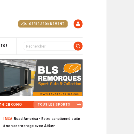
OFFRE ABONNEMENT
C
O
M
P
OTOS
T
E
4H CHRONO
IMSA
Road America - Estre sanctionné suite
à son accrochage avec Aitken