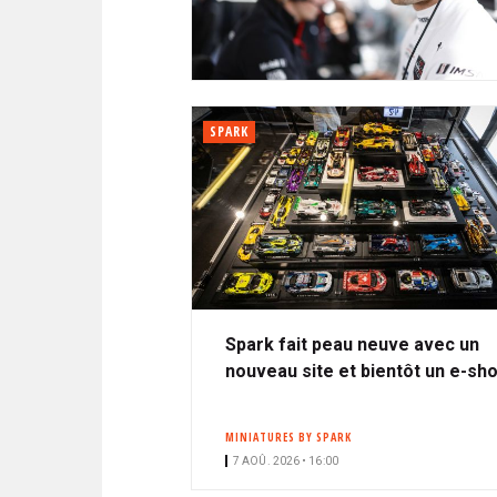
N
i
A
i
C
l
N
p
I
a
P
T
l
A
SPARK
L
E
Spark fait peau neuve avec un
nouveau site et bientôt un e-sh
MINIATURES BY SPARK
7 AOÛ. 2026 • 16:00