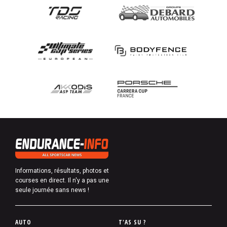
Informations, résultats, photos et
courses en direct. Il n'y a pas une
seule journée sans news !
P
AUTO
T'AS SU ?