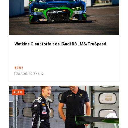
Watkins Glen : forfait de l'Audi R8 LMS/TruSpeed
BRÈVE
28 AOÛ. 2018 • 6:12
AUTO