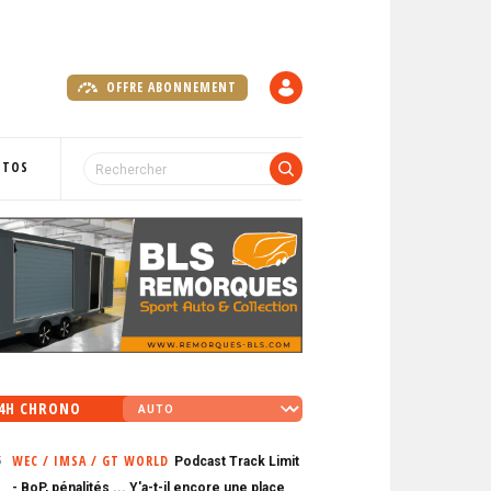
OFFRE ABONNEMENT
C
O
M
P
OTOS
T
E
4H CHRONO
WEC / IMSA / GT WORLD
Podcast Track Limit
5
- BoP, pénalités ... Y'a-t-il encore une place