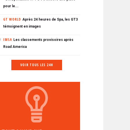
pour le...
GT WORLD
Après 24 heures de Spa, les GT3
témoignent en images
IMSA
Les classements provisoires après
0
Road America
VOIR TOUS LES 24H