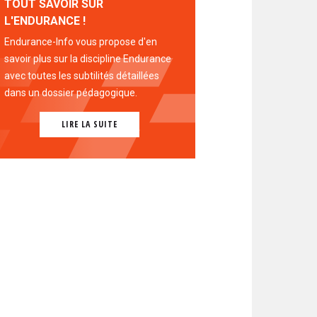
TOUT SAVOIR SUR
L'ENDURANCE !
Endurance-Info vous propose d'en
savoir plus sur la discipline Endurance
avec toutes les subtilités détaillées
dans un dossier pédagogique.
LIRE LA SUITE