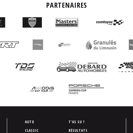
PARTENAIRES
P
AUTO
T'AS SU ?
i
CLASSIC
RÉSULTATS