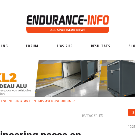
LING
FORUM
T'AS SU ?
RÉSULTATS
PH
 ENGINEERING PASSE EN LMP2 AVEC UNE ORECA 07
2
PARTAGER
10:2
ineering passe en