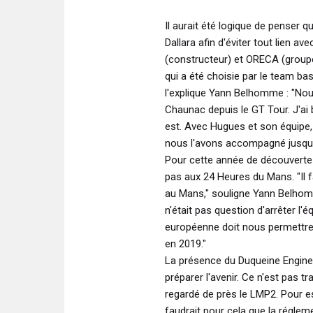
Il aurait été logique de penser 
Dallara afin d'éviter tout lien 
(constructeur) et ORECA (group
qui a été choisie par le team b
l'explique Yann Belhomme :
"Nous
Chaunac depuis le GT Tour. J'ai 
est. Avec Hugues et son équipe,
nous l'avons accompagné jusqu'a
Pour cette année de découverte 
pas aux 24 Heures du Mans.
"Il
au Mans,"
souligne Yann Belho
n'était pas question d'arrêter l
européenne doit nous permettre
en 2019."
La présence du Duqueine Engine
préparer l'avenir. Ce n'est pas t
regardé de près le LMP2. Pour e
faudrait pour cela que la réglem