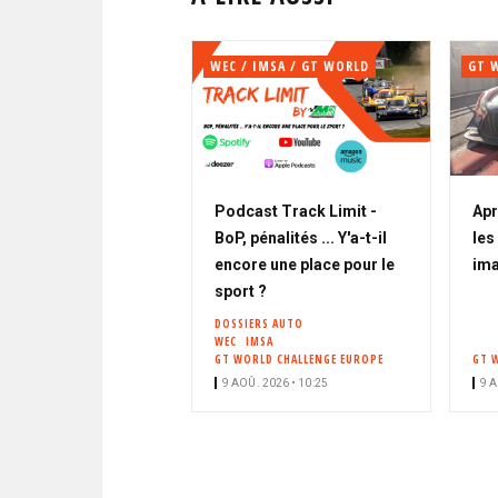
WEC / IMSA / GT WORLD
GT 
Podcast Track Limit -
Apr
BoP, pénalités ... Y'a-t-il
les
encore une place pour le
im
sport ?
DOSSIERS AUTO
WEC
IMSA
GT WORLD CHALLENGE EUROPE
GT 
9 AOÛ. 2026 • 10:25
9 A