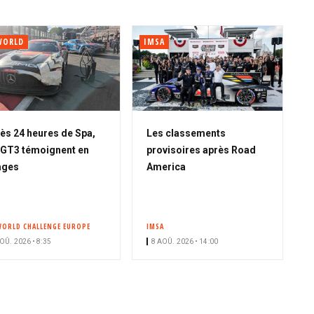
WORLD
IMSA
ès 24 heures de Spa,
Les classements
 GT3 témoignent en
provisoires après Road
ages
America
WORLD CHALLENGE EUROPE
IMSA
OÛ. 2026 • 8:35
8 AOÛ. 2026 • 14:00