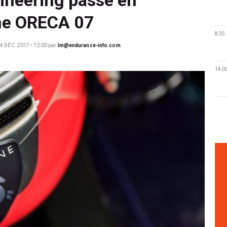
ne ORECA 07
8:35
4 DÉC. 2017 • 12:00
par
lm@endurance-info.com
14:0