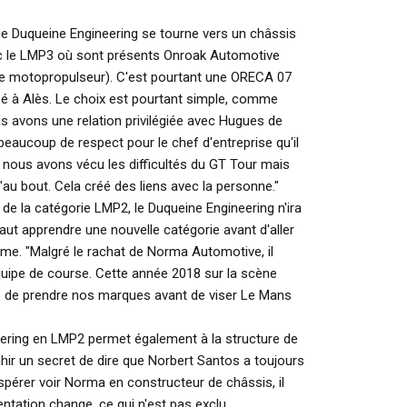
que Duqueine Engineering se tourne vers un châssis
avec le LMP3 où sont présents Onroak Automotive
e motopropulseur). C'est pourtant une ORECA 07
asé à Alès. Le choix est pourtant simple, comme
 avons une relation privilégiée avec Hugues de
beaucoup de respect pour le chef d'entreprise qu'il
 nous avons vécu les difficultés du GT Tour mais
u bout. Cela créé des liens avec la personne."
de la catégorie LMP2, le Duqueine Engineering n'ira
 faut apprendre une nouvelle catégorie avant d'aller
mme.
"Malgré le rachat de Norma Automotive, il
'équipe de course. Cette année 2018 sur la scène
 de prendre nos marques avant de viser Le Mans
ering en LMP2 permet également à la structure de
rahir un secret de dire que Norbert Santos a toujours
spérer voir Norma en constructeur de châssis, il
entation change, ce qui n'est pas exclu.