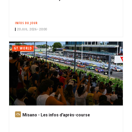
INFOS DU JOUR
20 JUIL. 2026 • 20:00
GT WORLD
A
Misano - Les infos d'après-course
b
o