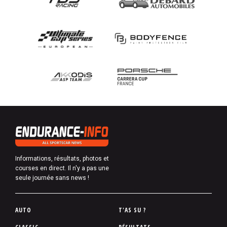
Informations, résultats, photos et
courses en direct. Il n'y a pas une
seule journée sans news !
P
AUTO
T'AS SU ?
i