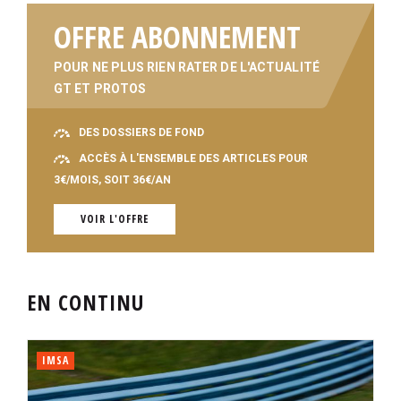
OFFRE ABONNEMENT
POUR NE PLUS RIEN RATER DE L'ACTUALITÉ
GT ET PROTOS
DES DOSSIERS DE FOND
ACCÈS À L'ENSEMBLE DES ARTICLES POUR
3€/MOIS, SOIT 36€/AN
VOIR L'OFFRE
EN CONTINU
IMSA