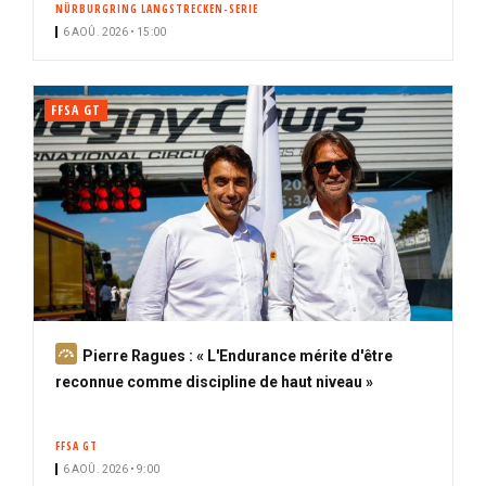
NÜRBURGRING LANGSTRECKEN-SERIE
i
6 AOÛ. 2026 • 15:00
p
a
l
FFSA GT
A
Pierre Ragues : « L'Endurance mérite d'être
b
reconnue comme discipline de haut niveau »
o
n
FFSA GT
n
6 AOÛ. 2026 • 9:00
é