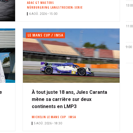
ADAC GT MASTERS
13:0
NÜRBURGRING LANGSTRECKEN-SERIE
6 AOÛ. 2026 • 15:00
11:0
LE MANS CUP / IMSA
9:00
e
À tout juste 18 ans, Jules Caranta
mène sa carrière sur deux
continents en LMP3
MICHELIN LE MANS CUP
IMSA
5 AOÛ. 2026 • 18:30