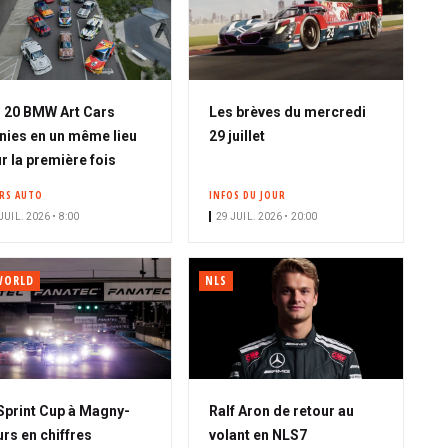
 20 BMW Art Cars
Les brèves du mercredi
nies en un même lieu
29 juillet
r la première fois
ERS AUTO
INFOS DU JOUR
JUIL. 2026 • 8:00
29 JUIL. 2026 • 20:00
WORLD
NLS
Sprint Cup à Magny-
Ralf Aron de retour au
rs en chiffres
volant en NLS7