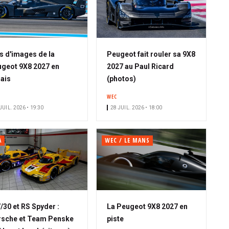
s d'images de la
Peugeot fait rouler sa 9X8
geot 9X8 2027 en
2027 au Paul Ricard
ais
(photos)
WEC
JUIL. 2026 • 19:30
28 JUIL. 2026 • 18:00
A
WEC / LE MANS
/30 et RS Spyder :
La Peugeot 9X8 2027 en
sche et Team Penske
piste