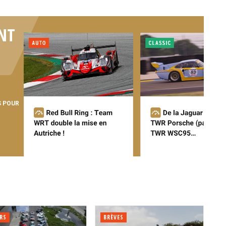
NT
S POUR
RS
BRÈVES