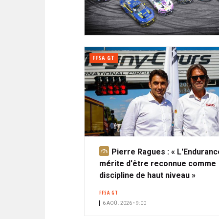
N
i
A
i
C
l
N
p
I
a
P
T
l
A
FFSA GT
L
E
Pierre Ragues : « L'Enduranc
A
mérite d'être reconnue comme
b
discipline de haut niveau »
o
n
FFSA GT
n
6 AOÛ. 2026 • 9:00
é