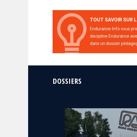
TOUT SAVOIR SUR L
Endurance-Info vous prop
discipline Endurance avec
dans un dossier pédago
DOSSIERS