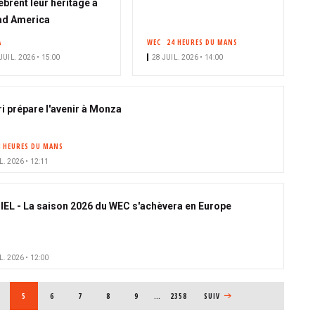
èbrent leur héritage à
ad America
A
WEC
24 HEURES DU MANS
JUIL. 2026 • 15:00
28 JUIL. 2026 • 14:00
ri prépare l'avenir à Monza
4 HEURES DU MANS
L. 2026 • 12:11
IEL - La saison 2026 du WEC s'achèvera en Europe
L. 2026 • 12:00
AGE
PAGE COURANTE
5
PAGE
6
PAGE
7
PAGE
8
PAGE
9
…
2358
PAGE SUIVANTE
SUIV