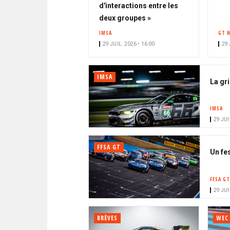
d'interactions entre les
deux groupes »
IMSA
GT 
29 JUIL. 2026 • 16:00
29 
IMSA
La gr
IMSA
29 JUI
FFSA GT
Un fe
FFSA GT
29 JUI
BRÈVES
WEC