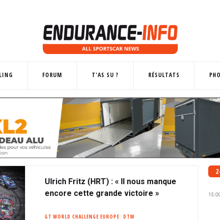
LING
FORUM
T'AS SU ?
RÉSULTATS
PH
2
Ulrich Fritz (HRT) : « Il nous manque
encore cette grande victoire »
15:0
GT WORLD CHALLENGE EUROPE
DTM