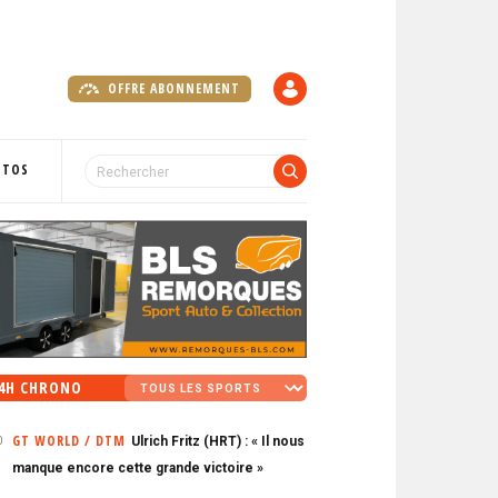
OFFRE ABONNEMENT
C
O
M
P
OTOS
T
E
4H CHRONO
GT WORLD / DTM
Ulrich Fritz (HRT) : « Il nous
0
manque encore cette grande victoire »