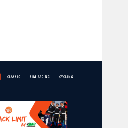
CLASSIC
SIM RACING
CYCLING