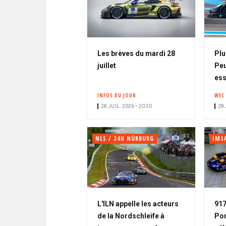
Les brèves du mardi 28
Plu
juillet
Peu
ess
INFOS DU JOUR
WEC
28 JUIL. 2026 • 20:30
28 
NLS / 24H NÜRBURG
IMS
L'ILN appelle les acteurs
917
de la Nordschleife à
Por