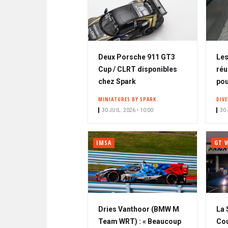
Deux Porsche 911 GT3
Les
Cup / CLRT disponibles
réu
chez Spark
pou
MINIATURES BY SPARK
DIV
30 JUIL. 2026 • 10:00
30 
IMSA
GT 
Dries Vanthoor (BMW M
La 
Team WRT) : « Beaucoup
Cou