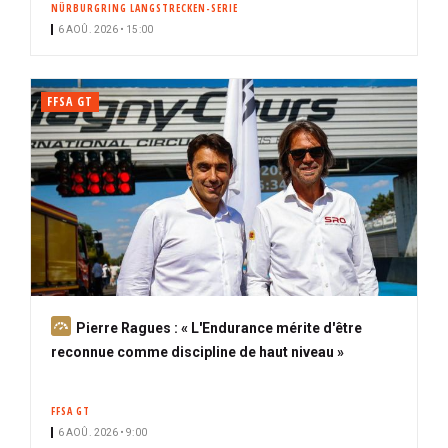
NÜRBURGRING LANGSTRECKEN-SERIE
i
6 AOÛ. 2026 • 15:00
p
a
l
FFSA GT
A
Pierre Ragues : « L'Endurance mérite d'être
b
reconnue comme discipline de haut niveau »
o
n
FFSA GT
n
6 AOÛ. 2026 • 9:00
é