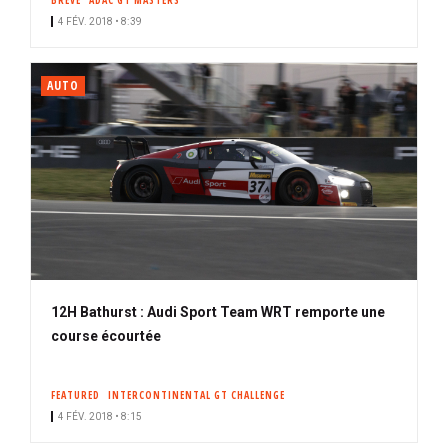
BRÈVE
ADAC GT MASTERS
4 FÉV. 2018 • 8:39
AUTO
12H Bathurst : Audi Sport Team WRT remporte une
course écourtée
FEATURED
INTERCONTINENTAL GT CHALLENGE
4 FÉV. 2018 • 8:15