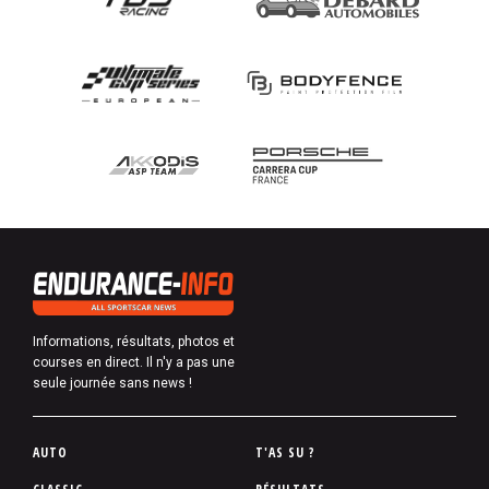
Informations, résultats, photos et
courses en direct. Il n'y a pas une
seule journée sans news !
P
AUTO
T'AS SU ?
i