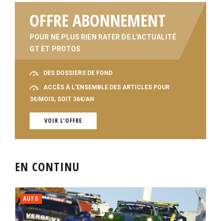
OFFRE ABONNEMENT
POUR NE PLUS RIEN RATER DE L'ACTUALITÉ
GT ET PROTOS
DES DOSSIERS DE FOND
ACCÈS À L'ENSEMBLE DES ARTICLES POUR
3€/MOIS, SOIT 36€/AN
VOIR L'OFFRE
EN CONTINU
AUTO