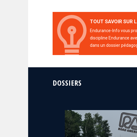
TOUT SAVOIR SUR L
Endurance-Info vous prop
discipline Endurance avec
dans un dossier pédago
DOSSIERS