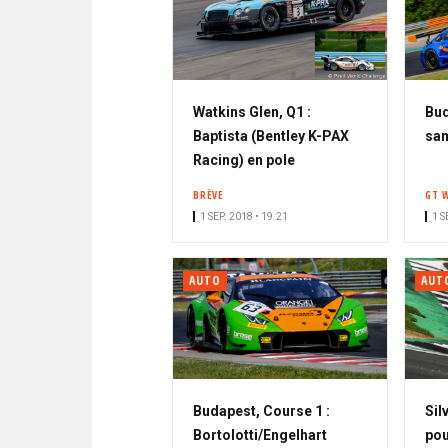
Watkins Glen, Q1 :
Bud
Baptista (Bentley K-PAX
sam
Racing) en pole
BRÈVE
GT 
1 SEP. 2018 • 19:21
1 S
AUTO
AUT
Budapest, Course 1 :
Sil
Bortolotti/Engelhart
pou