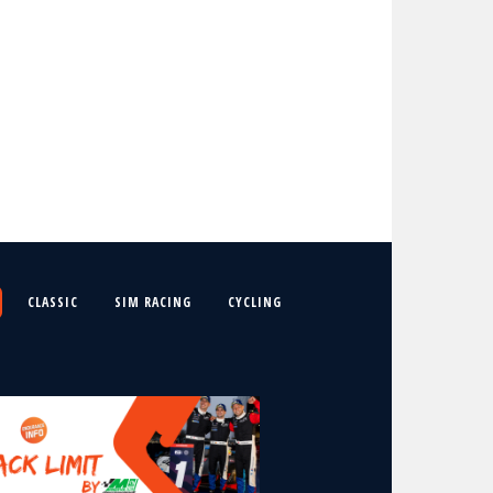
CLASSIC
SIM RACING
CYCLING