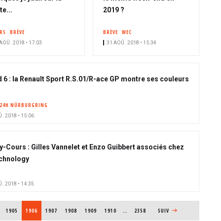
te...
2019 ?
ERS
BRÈVE
BRÈVE
WEC
AOÛ. 2018 • 17:03
31 AOÛ. 2018 • 15:34
 6 : la Renault Sport R.S.01/R-ace GP montre ses couleurs
24H NÜRBURGRING
. 2018 • 15:06
-Cours : Gilles Vannelet et Enzo Guibbert associés chez
chnology
. 2018 • 14:35
PAGE
1905
PAGE COURANTE
1906
PAGE
1907
PAGE
1908
PAGE
1909
PAGE
1910
…
2358
PAGE SUIVANTE
SUIV