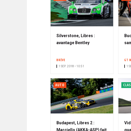
Silverstone, Libres :
Bud
avantage Bentley
sam
BRÈVE
GT 
1 SEP. 2018 • 10:51
1 S
AUTO
CLAS
Budapest, Libres 2 :
Vid
Marciello (AKKA-ASP) fait
que