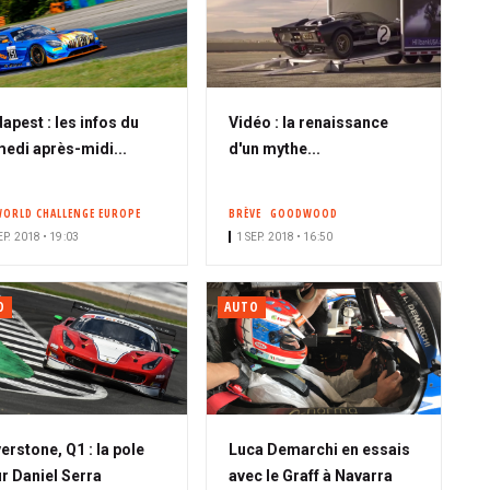
apest : les infos du
Vidéo : la renaissance
edi après-midi...
d'un mythe...
WORLD CHALLENGE EUROPE
BRÈVE
GOODWOOD
EP. 2018 • 19:03
1 SEP. 2018 • 16:50
O
AUTO
verstone, Q1 : la pole
Luca Demarchi en essais
r Daniel Serra
avec le Graff à Navarra