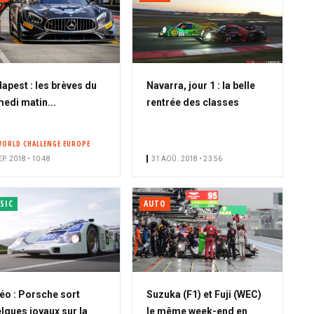
apest : les brèves du
Navarra, jour 1 : la belle
edi matin...
rentrée des classes
WORLD CHALLENGE EUROPE
EP. 2018 • 10:48
31 AOÛ. 2018 • 23:56
SIC
AUTO
éo : Porsche sort
Suzuka (F1) et Fuji (WEC)
lques joyaux sur la
le même week-end en