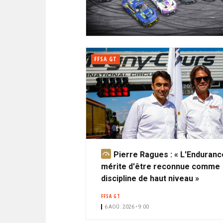
N
i
A
i
C
l
N
p
I
a
P
T
l
A
FFSA GT
L
E
Pierre Ragues : « L'Enduranc
A
mérite d'être reconnue comme
b
discipline de haut niveau »
o
n
FFSA GT
n
6 AOÛ. 2026 • 9:00
é