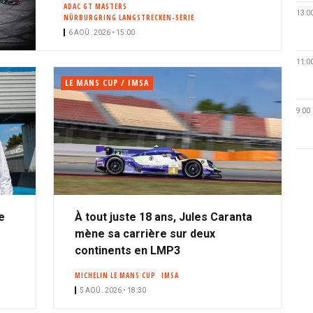
ADAC GT MASTERS
13:0
NÜRBURGRING LANGSTRECKEN-SERIE
6 AOÛ. 2026 • 15:00
11:0
LE MANS CUP / IMSA
9:00
e
À tout juste 18 ans, Jules Caranta
mène sa carrière sur deux
continents en LMP3
MICHELIN LE MANS CUP
IMSA
5 AOÛ. 2026 • 18:30