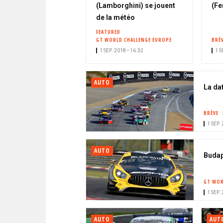
(Lamborghini) se jouent
(Fe
de la météo
FEATURED
GT WORLD CHALLENGE EUROPE
BRÈ
1 SEP. 2018 • 16:32
1 S
AUTO
La da
BRÈVE
1 SEP.
AUTO
Budap
GT WOR
1 SEP.
AUTO
AUT