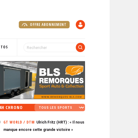
OFFRE ABONNEMENT
C
O
M
P
OTOS
T
E
4H CHRONO
GT WORLD / DTM
Ulrich Fritz (HRT) : « Il nous
0
manque encore cette grande victoire »