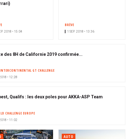
rrari)
VE
BRÈVE
EP. 2018 • 15:04
1 SEP. 2018 • 13:36
te des 8H de Californie 2019 confirmée...
INTERCONTINENTAL GT CHALLENGE
 2018 • 12:28
est, Qualifs : les deux poles pour AKKA-ASP Team
LD CHALLENGE EUROPE
 2018 • 11:02
O
AUTO