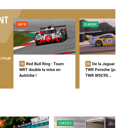
NT
S POUR
O
CLASSIC