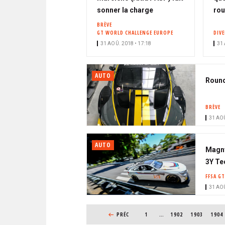
sonner la charge
rou
BRÈVE
GT WORLD CHALLENGE EUROPE
DIV
31 AOÛ. 2018 • 17:18
31 
AUTO
Round
BRÈVE
31 AOÛ
AUTO
Magny
3Y Te
FFSA GT
31 AOÛ
PAGINATION
PAGE PRÉCÉDENTE
PRÉC
1
…
PAGE
1902
PAGE
1903
PAGE
1904