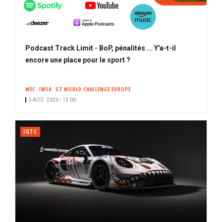
Podcast Track Limit - BoP, pénalités ... Y'a-t-il
encore une place pour le sport ?
WEC
IMSA
GT WORLD CHALLENGE EUROPE
5 AOÛ. 2026 • 13:00
IGTC