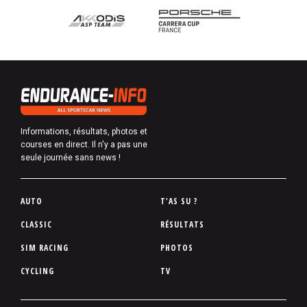
Informations, résultats, photos et
courses en direct. Il n'y a pas une
seule journée sans news !
P
AUTO
T'AS SU ?
i
CLASSIC
RÉSULTATS
e
SIM RACING
PHOTOS
d
d
CYCLING
TV
e
p