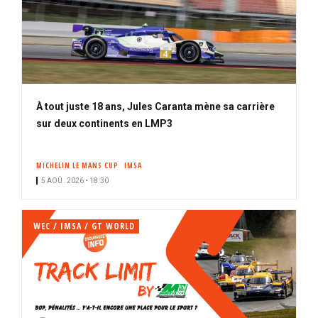
À tout juste 18 ans, Jules Caranta mène sa carrière
sur deux continents en LMP3
MICHELIN LE MANS CUP
IMSA
5 AOÛ. 2026 • 18:30
WEC / IMSA / GT WORLD