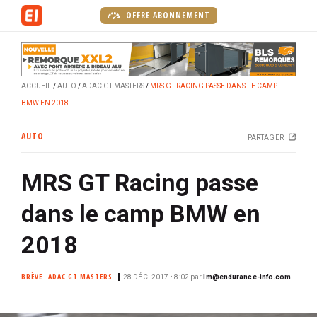
A
OFFRE ABONNEMENT
l
l
e
r
ACCUEIL
AUTO
ADAC GT MASTERS
MRS GT RACING PASSE DANS LE CAMP
a
BMW EN 2018
u
c
AUTO
PARTAGER
o
n
MRS GT Racing passe
t
e
dans le camp BMW en
n
u
2018
p
r
BRÈVE
ADAC GT MASTERS
28 DÉC. 2017 • 8:02
par
lm@endurance-info.com
i
n
c