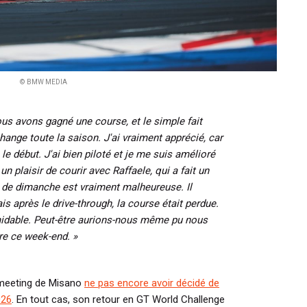
© BMW MEDIA
us avons gagné une course, et le simple fait
change toute la saison. J'ai vraiment apprécié, car
e début. J'ai bien piloté et je me suis amélioré
n plaisir de courir avec Raffaele, qui a fait un
é de dimanche est vraiment malheureuse. Il
ais après le drive-through, la course était perdue.
midable. Peut-être aurions-nous même pu nous
re ce week-end. »
 meeting de Misano
ne pas encore avoir décidé de
026
. En tout cas, son retour en GT World Challenge