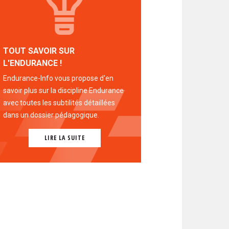
TOUT SAVOIR SUR
L'ENDURANCE !
Endurance-Info vous propose d'en
savoir plus sur la discipline Endurance
avec toutes les subtilités détaillées
dans un dossier pédagogique.
LIRE LA SUITE