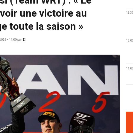
avoir une victoire au
18:3
e toute la saison »
2025 • 14:00
par
EI
13:0
11:0