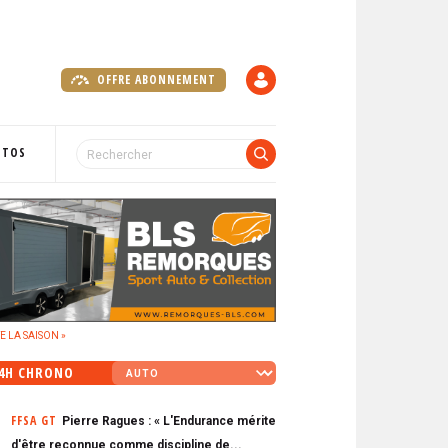
OFFRE ABONNEMENT
C
O
M
P
OTOS
T
E
E LA SAISON »
4H CHRONO
FFSA GT
Pierre Ragues : « L'Endurance mérite
d'être reconnue comme discipline de...