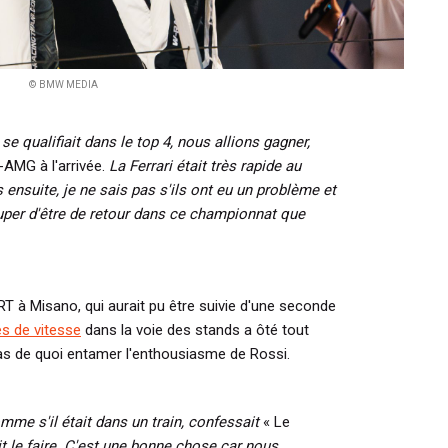
© BMW MEDIA
 se qualifiait dans le top 4, nous allions gagner,
-AMG à l'arrivée.
La Ferrari était très rapide au
 ensuite, je ne sais pas s'ils ont eu un problème et
super d'être de retour dans ce championnat que
T à Misano, qui aurait pu être suivie d'une seconde
ès de vitesse
dans la voie des stands a ôté tout
pas de quoi entamer l'enthousiasme de Rossi.
comme s'il était dans un train, confessait
« Le
t le faire. C'est une bonne chose car nous