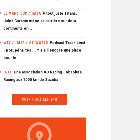
LE MANS CUP / IMSA
À tout juste 18 ans,
0
Jules Caranta mène sa carrière sur deux
continents en...
WEC / IMSA / GT WORLD
Podcast Track Limit
0
- BoP, pénalités ... Y'a-t-il encore une place
pour le...
IGTC
Une association AO Racing - Absolute
0
Racing aux 1000 km de Suzuka
VOIR TOUS LES 24H