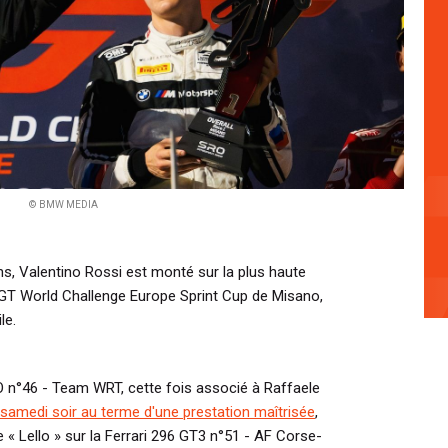
© BMW MEDIA
ans, Valentino Rossi est monté sur la plus haute
GT World Challenge Europe Sprint Cup de Misano,
le.
 n°46 - Team WRT, cette fois associé à Raffaele
 samedi soir au terme d'une prestation maîtrisée
,
« Lello » sur la Ferrari 296 GT3 n°51 - AF Corse-