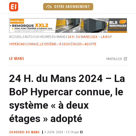
A
OFFRE ABONNEMENT
l
l
e
r
ACCUEIL
AUTO
24 HEURES DU MANS
24 H. DU MANS 2024 – LA BOP
a
HYPERCAR CONNUE, LE SYSTÈME « À DEUX ÉTAGES » ADOPTÉ
u
c
LE MANS
PARTAGER
o
n
24 H. du Mans 2024 – La
t
e
BoP Hypercar connue, le
n
u
système « à deux
p
r
étages » adopté
i
n
24 HEURES DU MANS
3 JUIN. 2024 • 15:14
par
EI
c