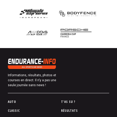
Informations, résultats, photos et
courses en direct. Il n'y a pas une
seule journée sans news !
P
AUTO
T'AS SU ?
i
CLASSIC
RÉSULTATS
e