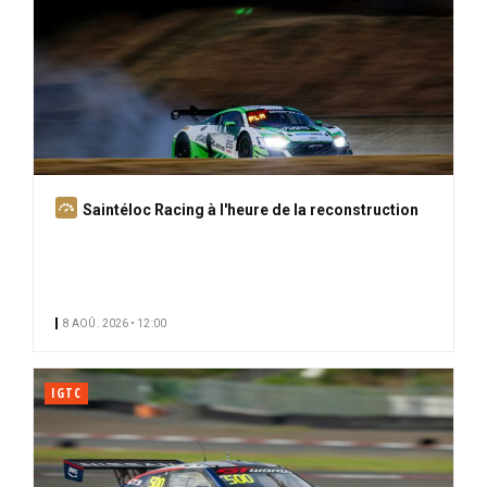
A
Saintéloc Racing à l'heure de la reconstruction
b
o
n
n
8 AOÛ. 2026 • 12:00
é
IGTC