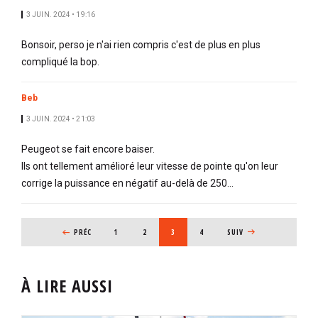
3 JUIN. 2024 • 19:16
Bonsoir, perso je n'ai rien compris c'est de plus en plus
compliqué la bop.
Beb
3 JUIN. 2024 • 21:03
Peugeot se fait encore baiser.
Ils ont tellement amélioré leur vitesse de pointe qu'on leur
corrige la puissance en négatif au-delà de 250...
PAGINATION
PAGE PRÉCÉDENTE
PRÉC
PAGE
1
PAGE
2
PAGE COURANTE
3
PAGE
4
PAGE SUIVANTE
SUIV
À LIRE AUSSI