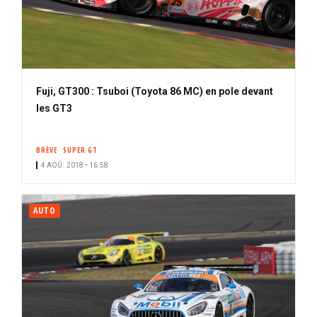
Fuji, GT300 : Tsuboi (Toyota 86 MC) en pole devant
les GT3
BRÈVE
SUPER GT
4 AOÛ. 2018 • 16:58
AUTO