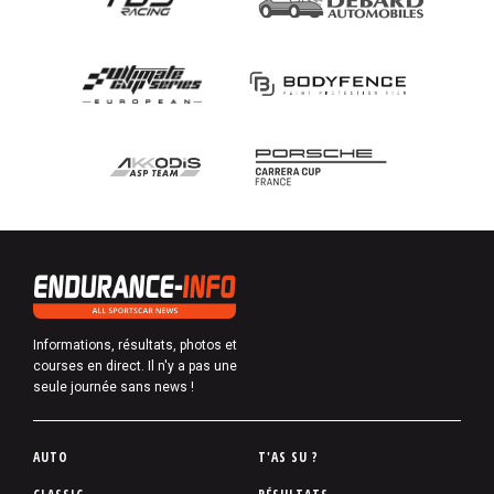
Informations, résultats, photos et
courses en direct. Il n'y a pas une
seule journée sans news !
P
AUTO
T'AS SU ?
i