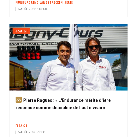
NÜRBURGRING LANGSTRECKEN-SERIE
i
6 AOÛ. 2026 • 15:00
p
a
l
FFSA GT
A
Pierre Ragues : « L'Endurance mérite d'être
b
reconnue comme discipline de haut niveau »
o
n
FFSA GT
n
6 AOÛ. 2026 • 9:00
é