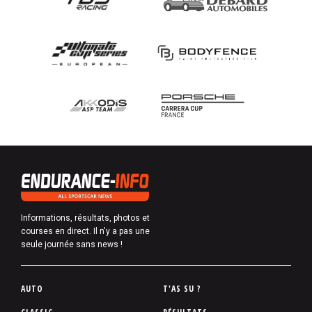
Informations, résultats, photos et
courses en direct. Il n'y a pas une
seule journée sans news !
P
AUTO
T'AS SU ?
i