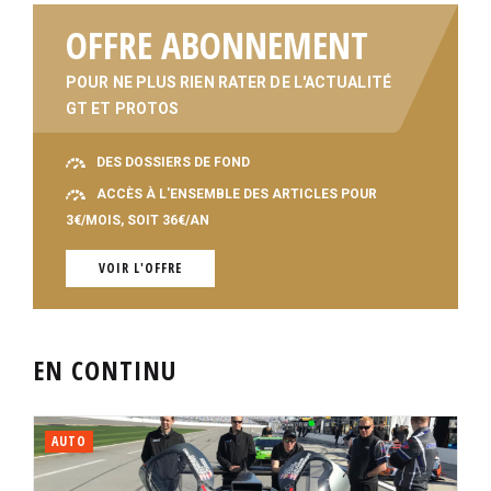
OFFRE ABONNEMENT
POUR NE PLUS RIEN RATER DE L'ACTUALITÉ
GT ET PROTOS
DES DOSSIERS DE FOND
ACCÈS À L'ENSEMBLE DES ARTICLES POUR
3€/MOIS, SOIT 36€/AN
VOIR L'OFFRE
EN CONTINU
AUTO