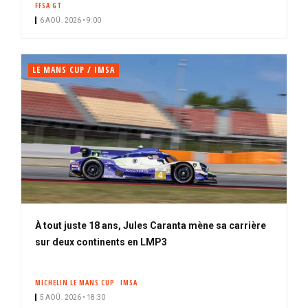
FFSA GT
i
n
6 AOÛ. 2026 • 9:00
p
é
a
l
LE MANS CUP / IMSA
À tout juste 18 ans, Jules Caranta mène sa carrière
sur deux continents en LMP3
MICHELIN LE MANS CUP
IMSA
5 AOÛ. 2026 • 18:30