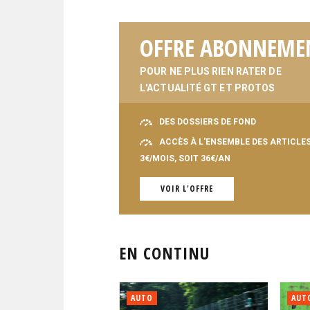
OFFRE ABONNEME
POUR NE PLUS RIEN RATER DE
L'ACTUALITÉ GT ET PROTOS
DES DOSSIERS DE FOND
ACCÈS À L'ENSEMBLE DES ARTICLE
3€/MOIS, SOIT 36€/AN
VOIR L'OFFRE
EN CONTINU
AUTO
AUT