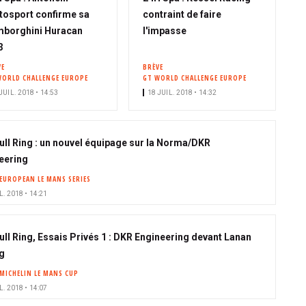
osport confirme sa
contraint de faire
borghini Huracan
l'impasse
3
VE
BRÈVE
WORLD CHALLENGE EUROPE
GT WORLD CHALLENGE EUROPE
JUIL. 2018 • 14:53
18 JUIL. 2018 • 14:32
ull Ring : un nouvel équipage sur la Norma/DKR
eering
EUROPEAN LE MANS SERIES
L. 2018 • 14:21
ull Ring, Essais Privés 1 : DKR Engineering devant Lanan
g
MICHELIN LE MANS CUP
L. 2018 • 14:07