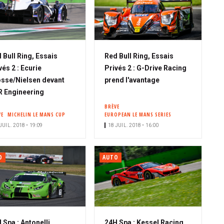
 Bull Ring, Essais
Red Bull Ring, Essais
vés 2 : Ecurie
Privés 2 : G-Drive Racing
sse/Nielsen devant
prend l'avantage
 Engineering
BRÈVE
VE
MICHELIN LE MANS CUP
EUROPEAN LE MANS SERIES
JUIL. 2018 • 19:09
18 JUIL. 2018 • 16:00
O
AUTO
 Spa : Antonelli
24H Spa : Kessel Racing