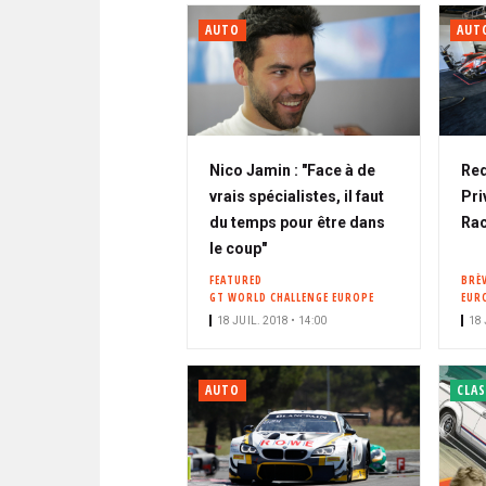
AUTO
AUT
Nico Jamin : "Face à de
Red
vrais spécialistes, il faut
Pri
du temps pour être dans
Rac
le coup"
FEATURED
BRÈ
GT WORLD CHALLENGE EUROPE
EUR
18 JUIL. 2018 • 14:00
18 
AUTO
CLAS