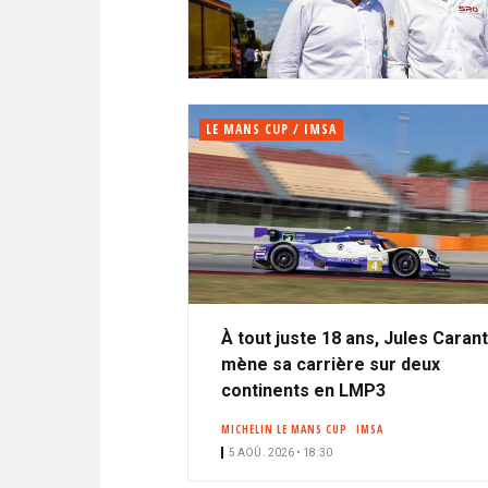
N
i
A
i
C
l
N
p
I
a
P
T
l
A
LE MANS CUP / IMSA
L
E
À tout juste 18 ans, Jules Caran
mène sa carrière sur deux
continents en LMP3
MICHELIN LE MANS CUP
IMSA
5 AOÛ. 2026 • 18:30