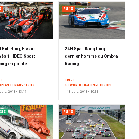
O
AUTO
 Bull Ring, Essais
24H Spa : Kang Ling
vés 1 : IDEC Sport
dernier homme du Ombra
ing en pointe
Racing
VE
BRÈVE
OPEAN LE MANS SERIES
GT WORLD CHALLENGE EUROPE
JUIL. 2018 • 13:19
18 JUIL. 2018 • 10:51
SIC
AUTO