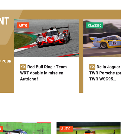
NT
S POUR
O
AUTO