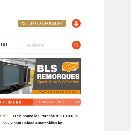
OFFRE ABONNEMENT
C
O
M
P
OTOS
T
E
4H CHRONO
PCCF
Trois nouvelles Porsche 911 GT3 Cup
0
992.2 pour Debard Automobiles by...