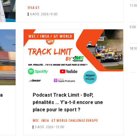
n
11:0
FFSA GT
é
6 AOÛ. 2026 • 9:00
9:00
WEC / IMSA / GT WORLD
18:3
ta
Podcast Track Limit - BoP,
pénalités ... Y'a-t-il encore une
place pour le sport ?
WEC
IMSA
GT WORLD CHALLENGE EUROPE
5 AOÛ. 2026 • 13:00