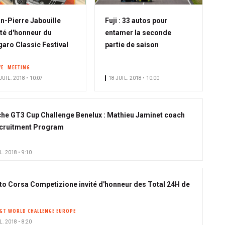
n-Pierre Jabouille
Fuji : 33 autos pour
ité d'honneur du
entamer la seconde
aro Classic Festival
partie de saison
VE
MEETING
JUIL. 2018 • 10:07
18 JUIL. 2018 • 10:00
he GT3 Cup Challenge Benelux : Mathieu Jaminet coach
cruitment Program
L. 2018 • 9:10
to Corsa Competizione invité d'honneur des Total 24H de
GT WORLD CHALLENGE EUROPE
L. 2018 • 8:20