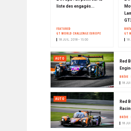
liste des engagés...
Mot
Lam
GT
FEATURED
BRÈ
GT WORLD CHALLENGE EUROPE
GT 
18 JUIL. 2018 • 15:00
18 
AUTO
Red B
Engin
BRÈVE
18 JUI
AUTO
Red B
Racin
BRÈVE
18 JUI