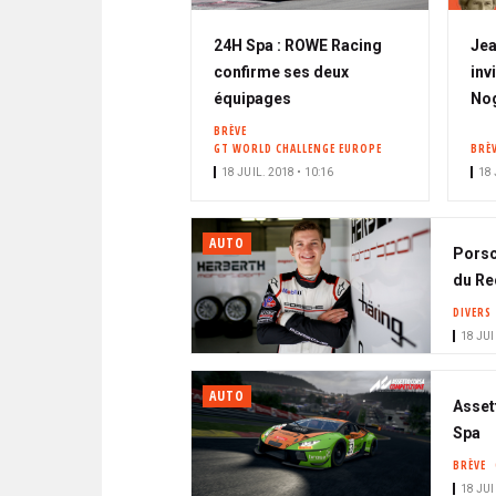
24H Spa : ROWE Racing
Jea
confirme ses deux
inv
équipages
Nog
BRÈVE
GT WORLD CHALLENGE EUROPE
BRÈ
18 JUIL. 2018 • 10:16
18 
AUTO
Porsc
du Re
DIVERS
18 JUI
AUTO
Asset
Spa
BRÈVE
18 JUI