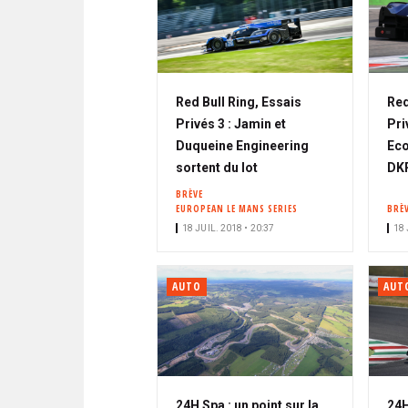
Red Bull Ring, Essais
Red
Privés 3 : Jamin et
Pri
Duqueine Engineering
Eco
sortent du lot
DKR
BRÈVE
EUROPEAN LE MANS SERIES
BRÈ
18 JUIL. 2018 • 20:37
18 
AUTO
AUT
24H Spa : un point sur la
24H