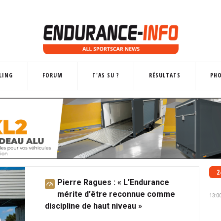
LING
FORUM
T'AS SU ?
RÉSULTATS
PH
2
Pierre Ragues : « L'Endurance
A
mérite d'être reconnue comme
b
13:0
discipline de haut niveau »
o
n