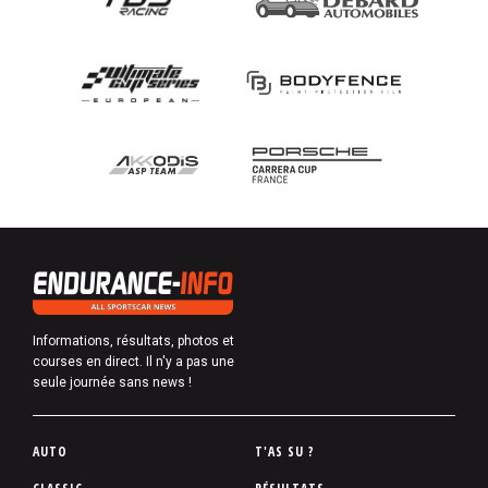
Informations, résultats, photos et
courses en direct. Il n'y a pas une
seule journée sans news !
P
AUTO
T'AS SU ?
i