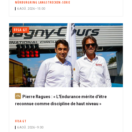
NÜRBURGRING LANGSTRECKEN-SERIE
i
6 AOÛ. 2026 • 15:00
p
a
l
FFSA GT
A
Pierre Ragues : « L'Endurance mérite d'être
b
reconnue comme discipline de haut niveau »
o
n
FFSA GT
n
6 AOÛ. 2026 • 9:00
é