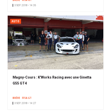
BRÈVE
FFSA GT
3 SEP. 2018 • 14:35
AUTO
Magny-Cours : K'Works Racing avec une Ginetta
G55 GT4
BRÈVE
FFSA GT
3 SEP. 2018 • 14:27