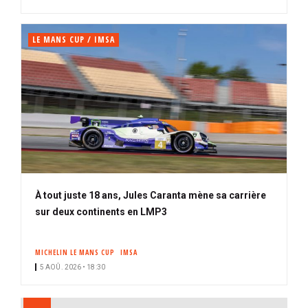
é
LE MANS CUP / IMSA
À tout juste 18 ans, Jules Caranta mène sa carrière
sur deux continents en LMP3
MICHELIN LE MANS CUP
IMSA
5 AOÛ. 2026 • 18:30
PAGINATION