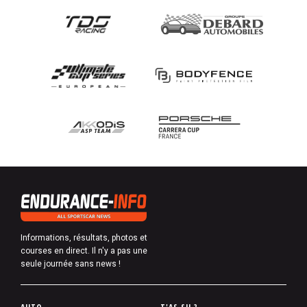
Informations, résultats, photos et
courses en direct. Il n'y a pas une
seule journée sans news !
P