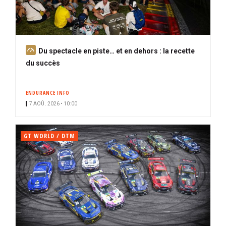
A
Du spectacle en piste… et en dehors : la recette
b
du succès
o
n
ENDURANCE INFO
n
7 AOÛ. 2026 • 10:00
é
GT WORLD / DTM