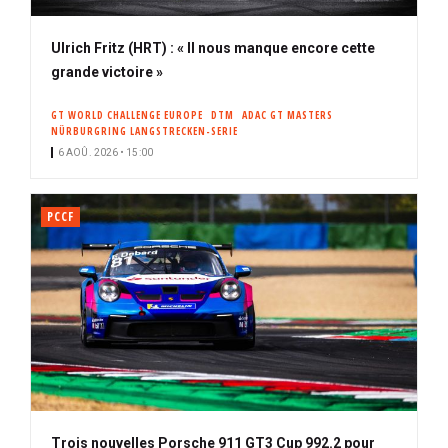
Ulrich Fritz (HRT) : « Il nous manque encore cette
grande victoire »
GT WORLD CHALLENGE EUROPE
DTM
ADAC GT MASTERS
NÜRBURGRING LANGSTRECKEN-SERIE
6 AOÛ. 2026 • 15:00
PCCF
Trois nouvelles Porsche 911 GT3 Cup 992.2 pour