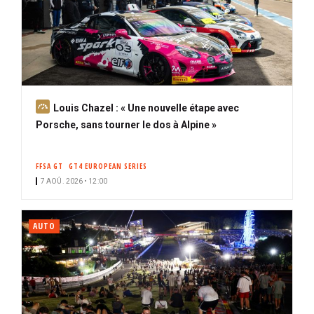
A
Louis Chazel : « Une nouvelle étape avec
b
Porsche, sans tourner le dos à Alpine »
o
n
FFSA GT
GT4 EUROPEAN SERIES
n
7 AOÛ. 2026 • 12:00
é
AUTO