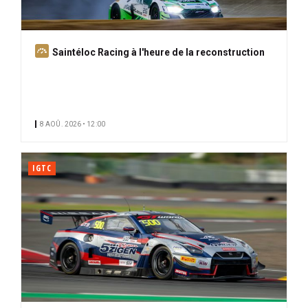
A
Saintéloc Racing à l'heure de la reconstruction
b
o
n
n
8 AOÛ. 2026 • 12:00
é
IGTC