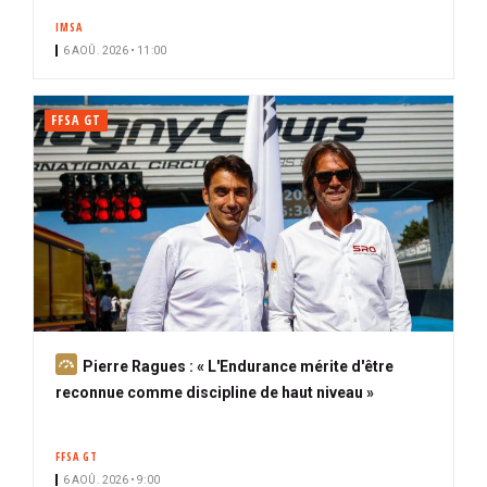
IMSA
6 AOÛ. 2026 • 11:00
FFSA GT
A
Pierre Ragues : « L'Endurance mérite d'être
b
reconnue comme discipline de haut niveau »
o
n
FFSA GT
n
6 AOÛ. 2026 • 9:00