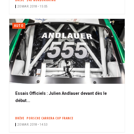
BRÈVE
24H NÜRBURGRING
20 MAR. 2018 • 15:05
AUTO
Essais Officiels : Julien Andlauer devant dès le
début...
BRÈVE
PORSCHE CARRERA CUP FRANCE
20 MAR. 2018 • 14:53