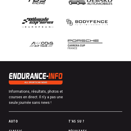
Informations, résultats, photos et
courses en direct. Il n'y a pas une
seule journée sans news !
P
AUTO
T'AS SU ?
i