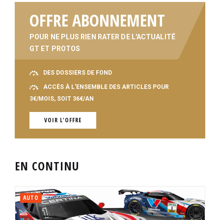
OFFRE ABONNEMENT
POUR NE PLUS RIEN RATER DE L'ACTUALITÉ
GT ET PROTOS
DES DOSSIERS DE FOND
ACCÈS À L'ENSEMBLE DES ARTICLES POUR
3€/MOIS, SOIT 36€/AN
VOIR L'OFFRE
EN CONTINU
AUTO