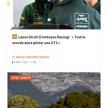
A
Lance Stroll (Comtoyou Racing) : « Tout le
b
monde aime piloter une GT3 »
o
n
GT WORLD CHALLENGE EUROPE
n
8 AVR. 2026 • 17:48
é
GTWC EUROPE