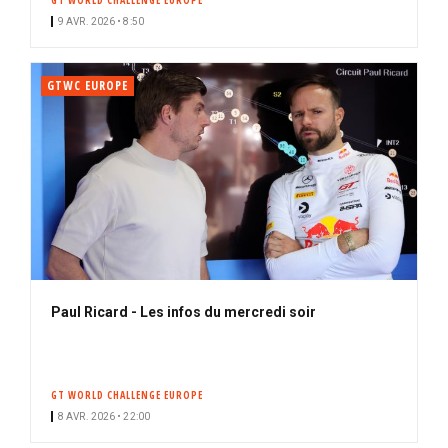
GT WORLD CHALLENGE EUROPE
n
9 AVR. 2026 • 8:50
é
GTWC EUROPE
Paul Ricard - Les infos du mercredi soir
GT WORLD CHALLENGE EUROPE
8 AVR. 2026 • 22:00