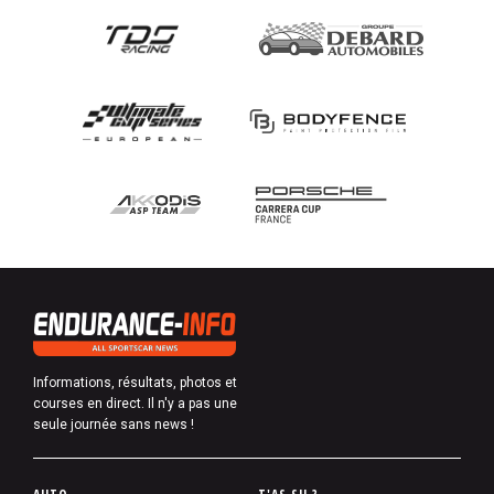
Informations, résultats, photos et
courses en direct. Il n'y a pas une
seule journée sans news !
P