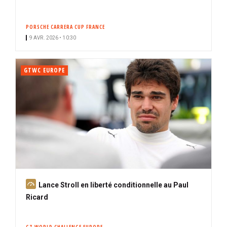
PORSCHE CARRERA CUP FRANCE
9 AVR. 2026 • 10:30
GTWC EUROPE
A
Lance Stroll en liberté conditionnelle au Paul
b
Ricard
o
n