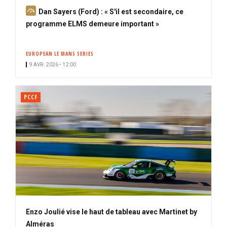
A
Dan Sayers (Ford) : « S'il est secondaire, ce
b
programme ELMS demeure important »
o
n
EUROPEAN LE MANS SERIES
n
9 AVR. 2026 • 12:00
é
PCCF
Enzo Joulié vise le haut de tableau avec Martinet by
Alméras