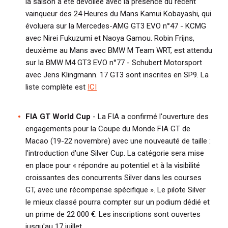
la saison a été dévoilée avec la présence du récent
vainqueur des 24 Heures du Mans Kamui Kobayashi, qui
évoluera sur la Mercedes-AMG GT3 EVO n°47 - KCMG
avec Nirei Fukuzumi et Naoya Gamou. Robin Frijns,
deuxième au Mans avec BMW M Team WRT, est attendu
sur la BMW M4 GT3 EVO n°77 - Schubert Motorsport
avec Jens Klingmann. 17 GT3 sont inscrites en SP9. La
liste complète est
ICI
FIA GT World Cup
- La FIA a confirmé l'ouverture des
engagements pour la Coupe du Monde FIA GT de
Macao (19-22 novembre) avec une nouveauté de taille :
l'introduction d'une Silver Cup. La catégorie sera mise
en place pour « répondre au potentiel et à la visibilité
croissantes des concurrents Silver dans les courses
GT, avec une récompense spécifique ». Le pilote Silver
le mieux classé pourra compter sur un podium dédié et
un prime de 22 000 €. Les inscriptions sont ouvertes
jusqu'au 17 juillet.