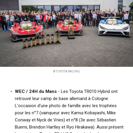
i
p
a
l
© TOYOTA RACING
WEC / 24H du Mans
- Les Toyota TR010 Hybrid ont
retrouvé leur camp de base allemand à Cologne.
L'occasion d'une photo de famille avec les trophées
pour les n°7 (vainqueur avec Kamui Kobayashi, Mike
Conway et Nyck de Vries) et n°8 (3e avec Sébastien
Buemi, Brendon Hartley et Ryo Hirakawa). Aussi présent