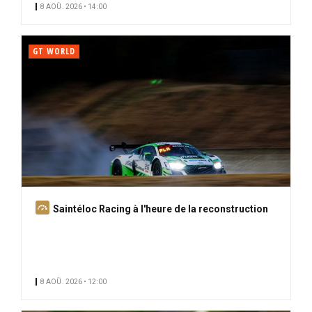
8 AOÛ. 2026 • 14:00
GT WORLD
A
Saintéloc Racing à l'heure de la reconstruction
b
o
n
n
8 AOÛ. 2026 • 12:00
é