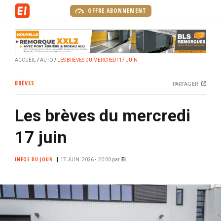
A
OFFRE ABONNEMENT
l
l
e
r
ACCUEIL
AUTO
LES BRÈVES DU MERCREDI 17 JUIN
a
u
BRÈVES
PARTAGER
c
o
Les brèves du mercredi
n
t
17 juin
e
n
INFOS DU JOUR
u
17 JUIN. 2026 • 20:00
par
EI
p
r
i
n
c