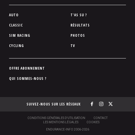
P
AUTO
T'AS SU ?
i
CLASSIC
RÉSULTATS
e
SIM RACING
PHOTOS
d
d
CYCLING
TV
e
p
a
P
OFFRE ABONNEMENT
g
i
QUI SOMMES-NOUS ?
e
e
d
d
SUIVEZ-NOUS SUR LES RÉSEAUX
e
p
a
S
CONDITIONS GÉNÉRALES D'UTILISATION
CONTACT
O
LES MENTIONS LÉGALES
COOKIES
g
U
ENDURANCE-INFO 2006-2026
S
e
-