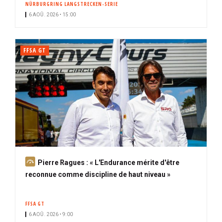
NÜRBURGRING LANGSTRECKEN-SERIE
i
6 AOÛ. 2026 • 15:00
p
a
l
FFSA GT
A
Pierre Ragues : « L'Endurance mérite d'être
b
reconnue comme discipline de haut niveau »
o
n
FFSA GT
n
6 AOÛ. 2026 • 9:00
é