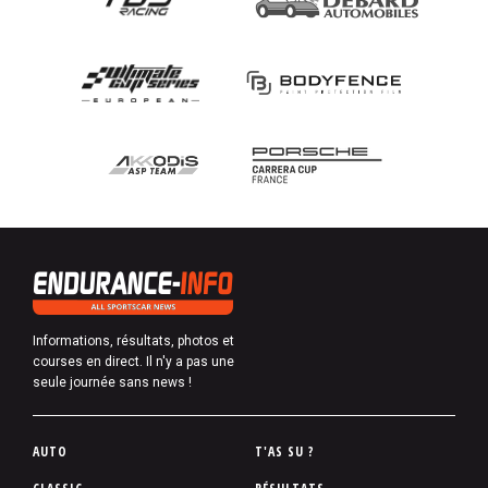
Informations, résultats, photos et
courses en direct. Il n'y a pas une
seule journée sans news !
P
AUTO
T'AS SU ?
i