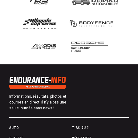
Informations, résultats, photos et
courses en direct. Il n'y a pas une
seule journée sans news !
P
AUTO
T'AS SU ?
i