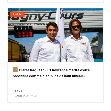
FFSA GT
A
Pierre Ragues : « L'Endurance mérite d'être
b
reconnue comme discipline de haut niveau »
o
n
FFSA GT
n
6 AOÛ. 2026 • 9:00
é