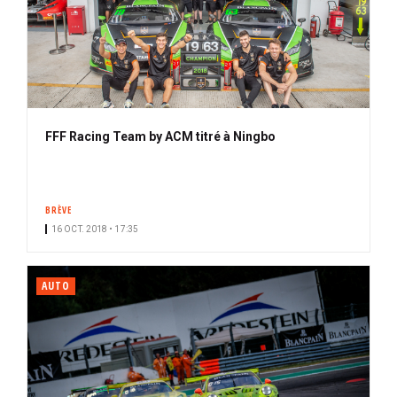
FFF Racing Team by ACM titré à Ningbo
BRÈVE
16 OCT. 2018 • 17:35
AUTO