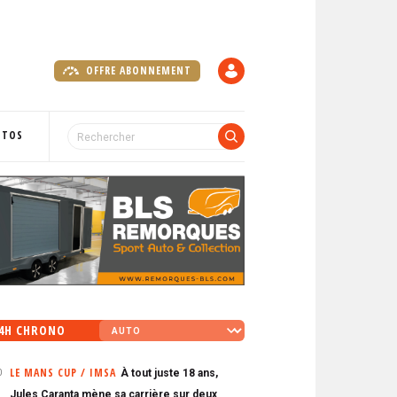
OFFRE ABONNEMENT
C
O
M
P
OTOS
T
E
4H CHRONO
LE MANS CUP / IMSA
À tout juste 18 ans,
0
Jules Caranta mène sa carrière sur deux