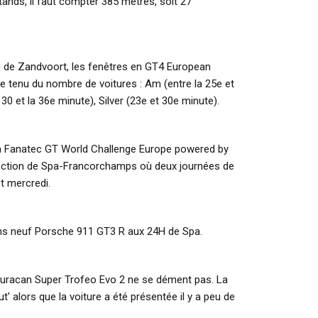
 stands, il faut compter 385 mètres, soit 27
g de Zandvoort, les fenêtres en GT4 European
e tenu du nombre de voitures : Am (entre la 25e et
30 et la 36e minute), Silver (23e et 30e minute).
 en Fanatec GT World Challenge Europe powered by
irection de Spa-Francorchamps où deux journées de
t mercredi.
moins neuf Porsche 911 GT3 R aux 24H de Spa.
Huracan Super Trofeo Evo 2 ne se dément pas. La
t' alors que la voiture a été présentée il y a peu de