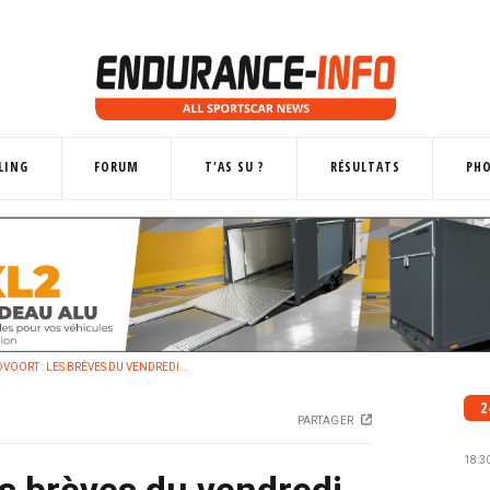
LING
FORUM
T'AS SU ?
RÉSULTATS
PH
OORT : LES BRÈVES DU VENDREDI...
2
PARTAGER
18:3
s brèves du vendredi...