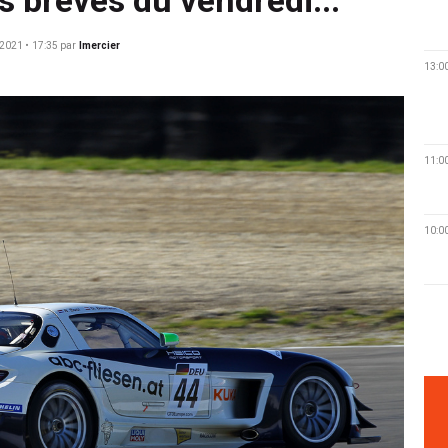
2021 • 17:35
par
lmercier
13:0
11:0
10:0