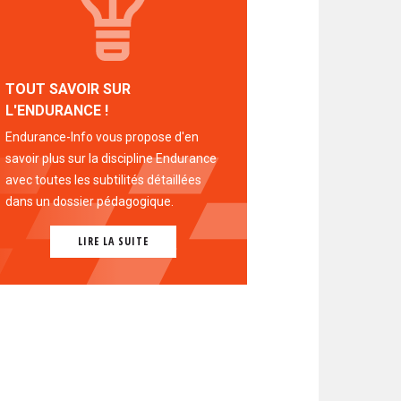
TOUT SAVOIR SUR
L'ENDURANCE !
Endurance-Info vous propose d'en
savoir plus sur la discipline Endurance
avec toutes les subtilités détaillées
dans un dossier pédagogique.
LIRE LA SUITE