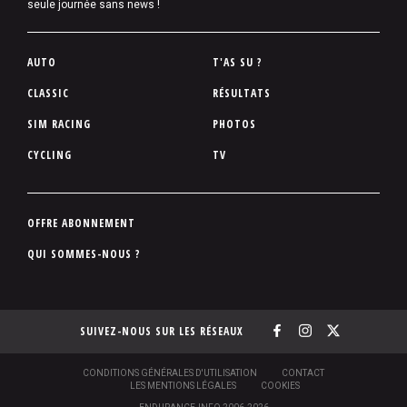
seule journée sans news !
P
AUTO
T'AS SU ?
i
CLASSIC
RÉSULTATS
e
SIM RACING
PHOTOS
d
d
CYCLING
TV
e
p
a
P
OFFRE ABONNEMENT
g
i
QUI SOMMES-NOUS ?
e
e
d
d
SUIVEZ-NOUS SUR LES RÉSEAUX
e
p
a
S
CONDITIONS GÉNÉRALES D'UTILISATION
CONTACT
O
LES MENTIONS LÉGALES
COOKIES
g
U