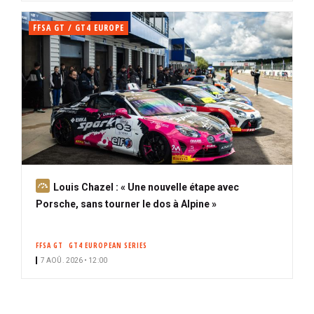
FFSA GT / GT4 EUROPE
A
Louis Chazel : « Une nouvelle étape avec
b
Porsche, sans tourner le dos à Alpine »
o
n
FFSA GT
GT4 EUROPEAN SERIES
n
7 AOÛ. 2026 • 12:00
é