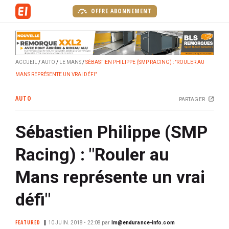
A
OFFRE ABONNEMENT
l
l
e
r
ACCUEIL
AUTO
LE MANS
SÉBASTIEN PHILIPPE (SMP RACING) : "ROULER AU
a
MANS REPRÉSENTE UN VRAI DÉFI"
u
c
AUTO
PARTAGER
o
n
Sébastien Philippe (SMP
t
e
Racing) : "Rouler au
n
u
Mans représente un vrai
p
r
défi"
i
n
FEATURED
10 JUIN. 2018 • 22:08
par
lm@endurance-info.com
c