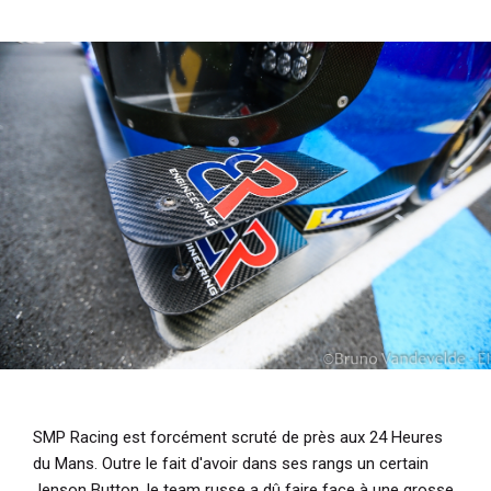
i
p
a
l
SMP Racing est forcément scruté de près aux 24 Heures
du Mans. Outre le fait d'avoir dans ses rangs un certain
Jenson Button, le team russe a dû faire face à une grosse