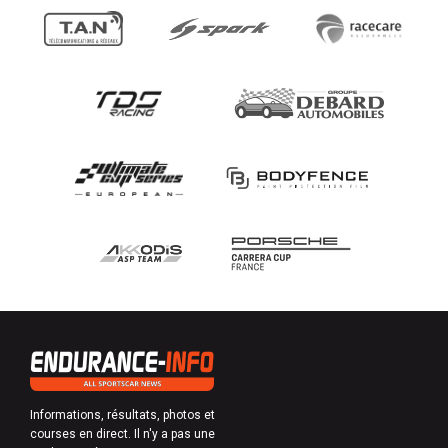
Informations, résultats, photos et
courses en direct. Il n'y a pas une