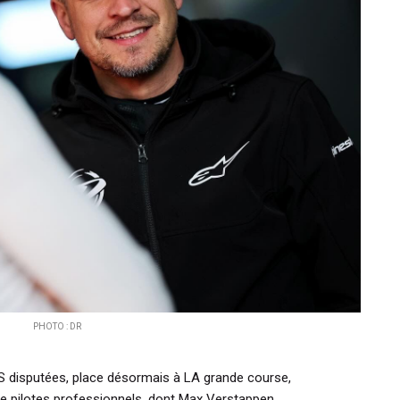
PHOTO : DR
 disputées, place désormais à LA grande course,
de pilotes professionnels, dont
Max Verstappen
,