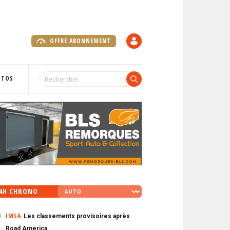
OFFRE ABONNEMENT
C
O
M
P
OTOS
T
E
4H CHRONO
IMSA
Les classements provisoires après
0
Road America