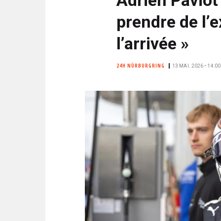
N
i
C
prendre de l’e
p
I
a
P
l’arrivée »
l
A
L
24H NÜRBURGRING
13 MAI. 2026 • 14:00
E