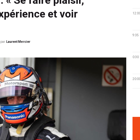
xpérience et voir
12:0
9:35
par
Laurent Mercier
0:30
20:0