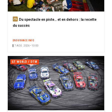
A
Du spectacle en piste… et en dehors : la recette
b
du succès
o
n
ENDURANCE INFO
n
7 AOÛ. 2026 • 10:00
é
GT WORLD / DTM