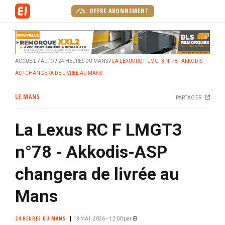
A
OFFRE ABONNEMENT
l
l
e
r
ACCUEIL
AUTO
24 HEURES DU MANS
LA LEXUS RC F LMGT3 N°78 - AKKODIS-
a
ASP CHANGERA DE LIVRÉE AU MANS
u
c
LE MANS
PARTAGER
o
n
La Lexus RC F LMGT3
t
e
n°78 - Akkodis-ASP
n
u
changera de livrée au
p
r
Mans
i
n
24 HEURES DU MANS
13 MAI. 2026 • 12:00
par
EI
c