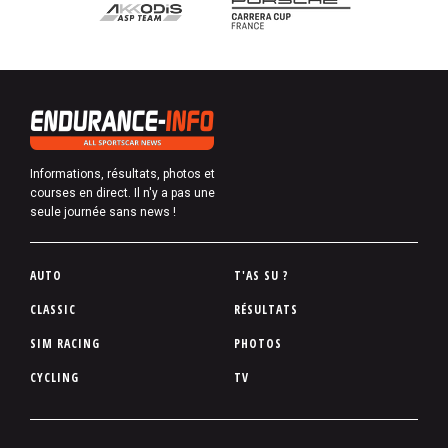
Informations, résultats, photos et
courses en direct. Il n'y a pas une
seule journée sans news !
P
AUTO
T'AS SU ?
i
CLASSIC
RÉSULTATS
e
SIM RACING
PHOTOS
d
d
CYCLING
TV
e
p
a