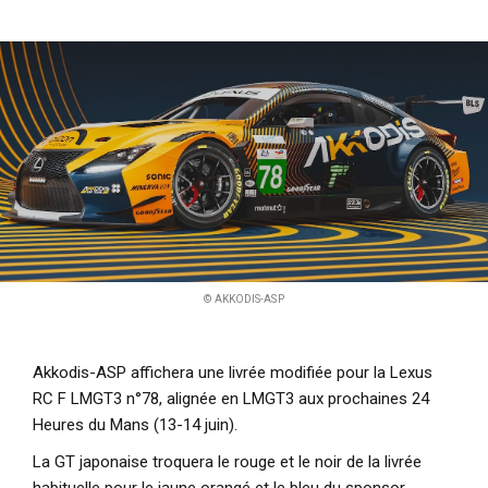
i
p
a
l
© AKKODIS-ASP
Akkodis-ASP affichera une livrée modifiée pour la Lexus
RC F LMGT3 n°78, alignée en LMGT3 aux prochaines 24
Heures du Mans (13-14 juin).
La GT japonaise troquera le rouge et le noir de la livrée
habituelle pour le jaune orangé et le bleu du sponsor