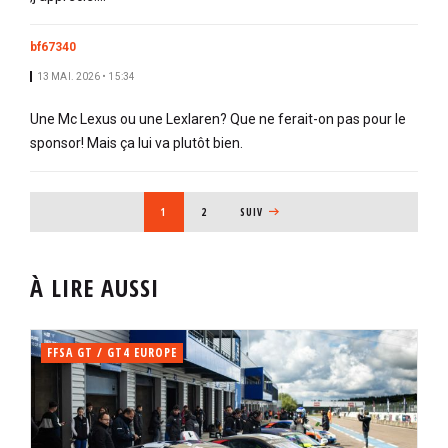
bf67340
13 MAI. 2026 • 15:34
Une Mc Lexus ou une Lexlaren? Que ne ferait-on pas pour le
sponsor! Mais ça lui va plutôt bien.
PAGINATION
PAGE COURANTE
1
PAGE
2
PAGE SUIVANTE
SUIV
À LIRE AUSSI
FFSA GT / GT4 EUROPE