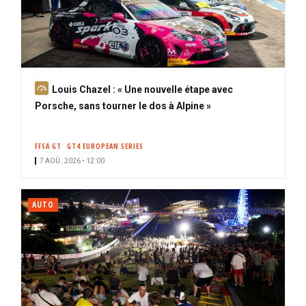
A
Louis Chazel : « Une nouvelle étape avec
b
Porsche, sans tourner le dos à Alpine »
o
n
FFSA GT
GT4 EUROPEAN SERIES
n
7 AOÛ. 2026 • 12:00
é
AUTO