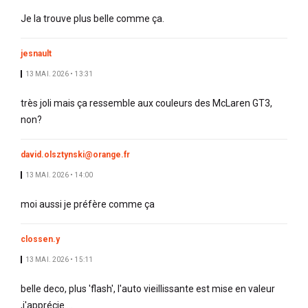
Je la trouve plus belle comme ça.
jesnault
13 MAI. 2026 • 13:31
très joli mais ça ressemble aux couleurs des McLaren GT3,
non?
david.olsztynski@orange.fr
13 MAI. 2026 • 14:00
moi aussi je préfère comme ça
clossen.y
13 MAI. 2026 • 15:11
belle deco, plus 'flash', l'auto vieillissante est mise en valeur
,j'apprécie....