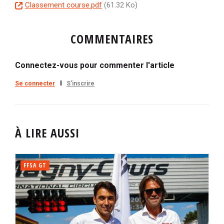
D
Classement course.pdf
(61.32 Ko)
o
c
COMMENTAIRES
u
m
e
Connectez-vous pour commenter l'article
n
Se connecter
S'inscrire
t
À LIRE AUSSI
FFSA GT