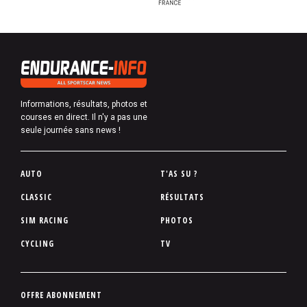
Informations, résultats, photos et
courses en direct. Il n'y a pas une
seule journée sans news !
P
AUTO
T'AS SU ?
i
CLASSIC
RÉSULTATS
e
SIM RACING
PHOTOS
d
d
CYCLING
TV
e
p
a
P
OFFRE ABONNEMENT
g