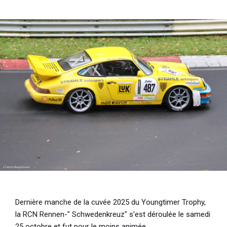
i
p
a
l
Dernière manche de la cuvée 2025 du Youngtimer Trophy,
la RCN Rennen-" Schwedenkreuz" s'est déroulée le samedi
25 octobre et fut pour le moins animée.