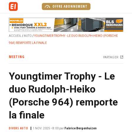
A
OFFRE ABONNEMENT
l
l
e
r
ACCUEIL
AUTO
YOUNGTIMER TROPHY - LE DUO RUDOLPH-HEIKO (PORSCHE
a
964) REMPORTE LA FINALE
u
c
MEETING
PARTAGER
o
n
Youngtimer Trophy - Le
t
e
duo Rudolph-Heiko
n
u
(Porsche 964) remporte
p
r
la finale
i
n
DIVERS AUTO
1 NOV. 2025 • 8:00
par
Fabrice Bergenhuizen
c