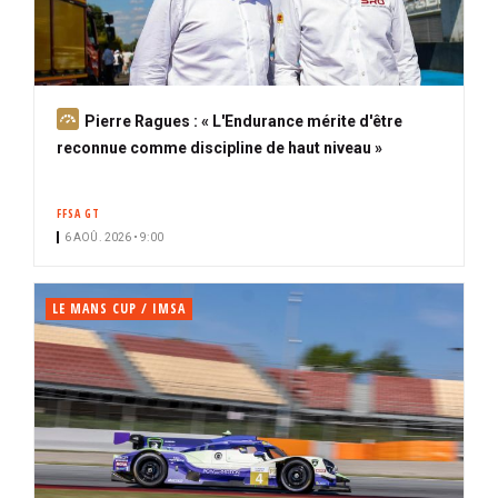
A
Pierre Ragues : « L'Endurance mérite d'être
b
reconnue comme discipline de haut niveau »
o
n
FFSA GT
n
6 AOÛ. 2026 • 9:00
é
LE MANS CUP / IMSA