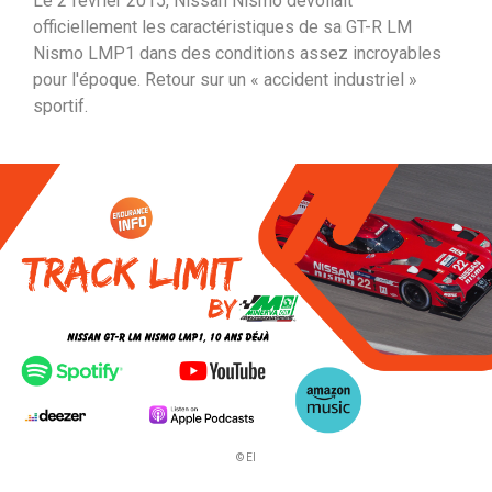
Le 2 février 2015, Nissan Nismo dévoilait
i
officiellement les caractéristiques de sa GT-R LM
p
Nismo LMP1 dans des conditions assez incroyables
a
pour l'époque. Retour sur un « accident industriel »
l
sportif.
© EI