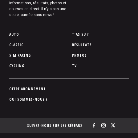
Informations, résultats, photos et
courses en direct. Il n'y a pas une
seule journée sans news !
P
AUTO
T'AS SU ?
i
CLASSIC
RÉSULTATS
e
SIM RACING
PHOTOS
d
d
CYCLING
TV
e
p
a
P
OFFRE ABONNEMENT
g
i
QUI SOMMES-NOUS ?
e
e
d
d
SUIVEZ-NOUS SUR LES RÉSEAUX
e
p