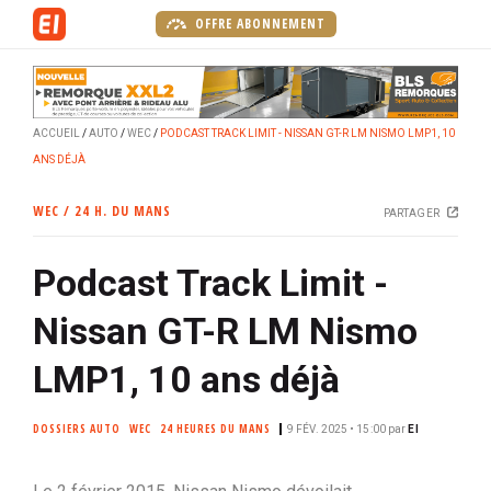
A
OFFRE ABONNEMENT
l
l
e
r
ACCUEIL
AUTO
WEC
PODCAST TRACK LIMIT - NISSAN GT-R LM NISMO LMP1, 10
a
ANS DÉJÀ
u
c
WEC / 24 H. DU MANS
PARTAGER
o
n
Podcast Track Limit -
t
e
Nissan GT-R LM Nismo
n
u
LMP1, 10 ans déjà
p
r
DOSSIERS AUTO
WEC
24 HEURES DU MANS
9 FÉV. 2025 • 15:00
par
EI
i
n
c