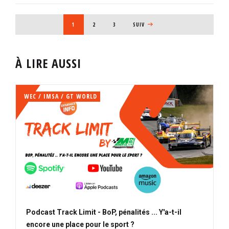
PAGINATION
PAGE COURANTE
1
PAGE
2
PAGE
3
PAGE SUIVANTE
SUIV
À LIRE AUSSI
WEC / IMSA / GT WORLD
Podcast Track Limit - BoP, pénalités ... Y'a-t-il
encore une place pour le sport ?