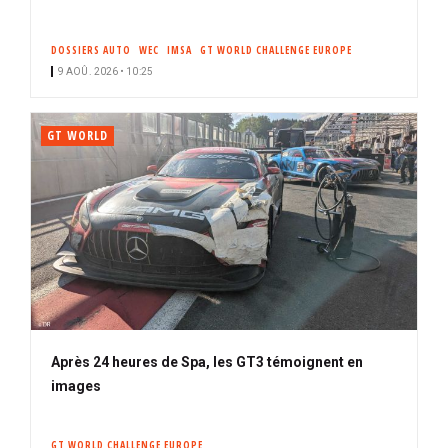
DOSSIERS AUTO
WEC
IMSA
GT WORLD CHALLENGE EUROPE
9 AOÛ. 2026 • 10:25
GT WORLD
Après 24 heures de Spa, les GT3 témoignent en
images
GT WORLD CHALLENGE EUROPE