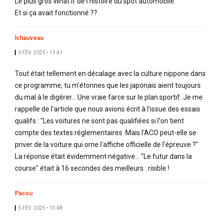
Le plus gros What If de l'histoire du spot automobile.
Et si ça avait fonctionné ??
lchauveau
5 FÉV. 2025 • 13:41
Tout était tellement en décalage avec la culture nippone dans
ce programme, tu m'étonnes que les japonais aient toujours
du mal à le digérer... Une vraie farce sur le plan sportif. Je me
rappelle de l'article que nous avions écrit à l'issue des essais
qualifs : "Les voitures ne sont pas qualifiées si l'on tient
compte des textes réglementaires. Mais l'ACO peut-elle se
priver de la voiture qui orne l'affiche officielle de l'épreuve ?"
La réponse était évidemment négative... "Le futur dans la
course" était à 16 secondes des meilleurs : risible !
Pacou
5 FÉV. 2025 • 13:48