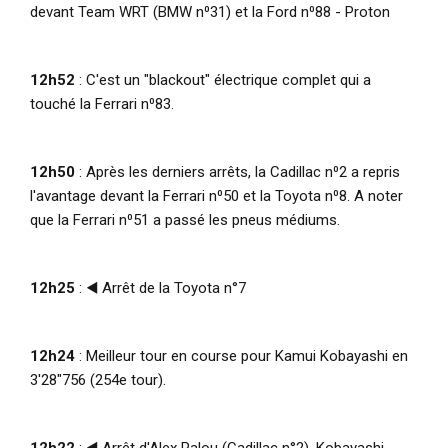
devant Team WRT (BMW n⁰31) et la Ford n⁰88 - Proton
12h52
: C'est un "blackout" électrique complet qui a
touché la Ferrari n⁰83.
12h50
: Après les derniers arrêts, la Cadillac n⁰2 a repris
l'avantage devant la Ferrari n⁰50 et la Toyota n⁰8. A noter
que la Ferrari n⁰51 a passé les pneus médiums.
12h25
: ◀️ Arrêt de la Toyota n°7
12h24
: Meilleur tour en course pour Kamui Kobayashi en
3'28"756 (254e tour).
12h22
: ◀️ Arrêt d'Alex Palou (Cadillac n°2). Kobayashi