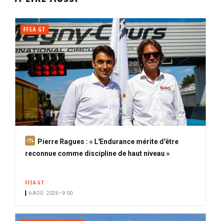
FFSA GT
A
Pierre Ragues : « L'Endurance mérite d'être
b
reconnue comme discipline de haut niveau »
o
n
FFSA GT
n
6 AOÛ. 2026 • 9:00
é