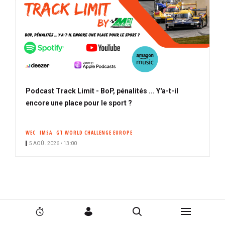
Podcast Track Limit - BoP, pénalités ... Y'a-t-il
encore une place pour le sport ?
WEC
IMSA
GT WORLD CHALLENGE EUROPE
5 AOÛ. 2026 • 13:00
PARTENAIRES
N
N
2
C
R
a
a
4
o
e