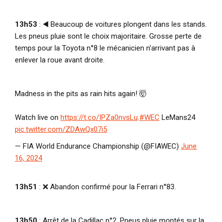
13h53
: ◀️ Beaucoup de voitures plongent dans les stands.
Les pneus pluie sont le choix majoritaire. Grosse perte de
temps pour la Toyota n°8 le mécanicien n'arrivant pas à
enlever la roue avant droite.
Madness in the pits as rain hits again! 🤯
Watch live on
https://t.co/IPZa0nvsLu
.
#WEC
LeMans24
pic.twitter.com/ZDAwQx07i5
— FIA World Endurance Championship (@FIAWEC)
June
16, 2024
13h51
: ❌ Abandon confirmé pour la Ferrari n°83.
13h50
: Arrêt de la Cadillac n°2. Pneus pluie montés sur la