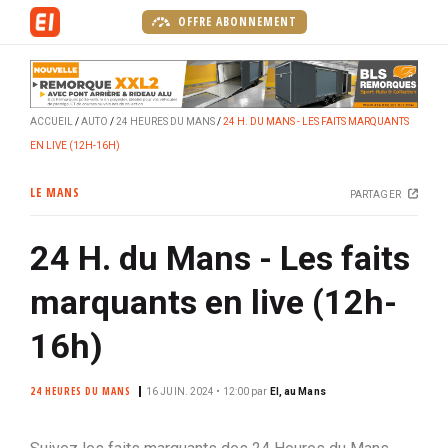
A
OFFRE ABONNEMENT
l
l
e
r
ACCUEIL
AUTO
24 HEURES DU MANS
24 H. DU MANS - LES FAITS MARQUANTS
a
EN LIVE (12H-16H)
u
c
LE MANS
PARTAGER
o
n
24 H. du Mans - Les faits
t
e
marquants en live (12h-
n
u
16h)
p
r
24 HEURES DU MANS
16 JUIN. 2024 • 12:00
par
EI, au Mans
i
n
c