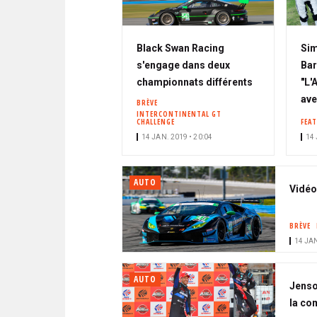
Black Swan Racing
Sim
s'engage dans deux
Bar
championnats différents
"L'
ave
BRÈVE
INTERCONTINENTAL GT
CHALLENGE
FEA
14 JAN. 2019 • 20:04
14 
AUTO
Vidéo 
BRÈVE
14 JAN
AUTO
Jenson
la com