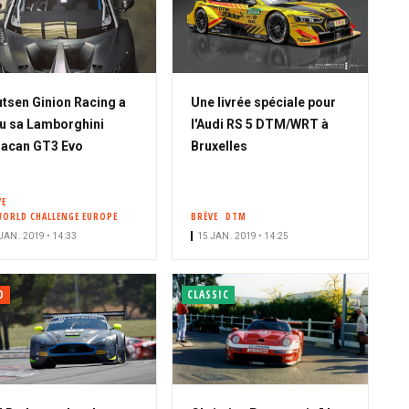
tsen Ginion Racing a
Une livrée spéciale pour
u sa Lamborghini
l'Audi RS 5 DTM/WRT à
acan GT3 Evo
Bruxelles
VE
WORLD CHALLENGE EUROPE
BRÈVE
DTM
JAN. 2019 • 14:33
15 JAN. 2019 • 14:25
O
CLASSIC