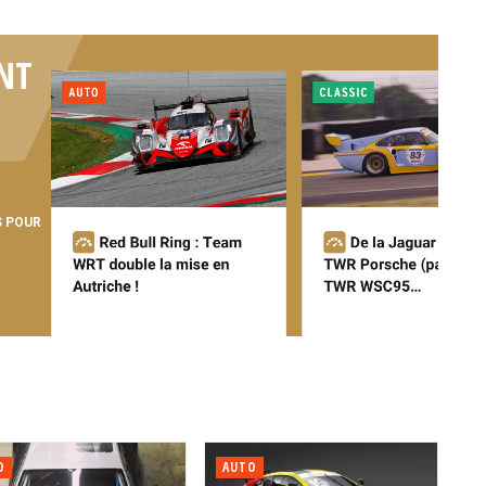
NT
S POUR
O
AUTO