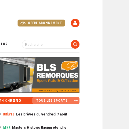
OFFRE ABONNEMENT
C
O
M
P
OTOS
T
E
4H CHRONO
BRÈVES
Les brèves du vendredi 7 août
0
MHR
Masters Historic Racing étend le
0