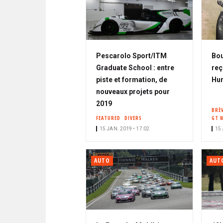
Pescarolo Sport/ITM
Bou
Graduate School : entre
reç
piste et formation, de
Hur
nouveaux projets pour
2019
BRÈ
FEATURED
DIVERS
GT 
15 JAN. 2019 • 17:02
15 
AUTO
AUT