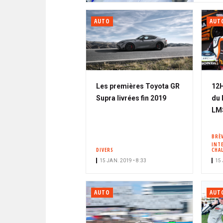
AUTO
AUT
Les premières Toyota GR
12H
Supra livrées fin 2019
du 
LM
BRÈ
INT
DIVERS
CHA
15 JAN. 2019 • 8:33
15 
AUTO
AUT