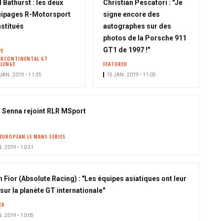
 Bathurst : les deux
Christian Pescatori : "Je
ipages R-Motorsport
signe encore des
stitués
autographes sur des
photos de la Porsche 911
GT1 de 1997 !"
VE
ERCONTINENTAL GT
LLENGE
FEATURED
JAN. 2019 • 11:35
15 JAN. 2019 • 11:05
 Senna rejoint RLR MSport
EUROPEAN LE MANS SERIES
. 2019 • 10:31
n Fior (Absolute Racing) : "Les équipes asiatiques ont leur
sur la planète GT internationale"
ED
. 2019 • 10:05