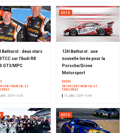
O
AUTO
 Bathurst : deux stars
12H Bathurst : une
BTCC sur l'Audi R8
nouvelle livrée pour la
S GT3/MPC
Porsche/Grove
Motorsport
VE
BRÈVE
ERCONTINENTAL GT
INTERCONTINENTAL GT
LLENGE
CHALLENGE
JAN. 2019 • 5:56
15 JAN. 2019 • 5:46
O
AUTO