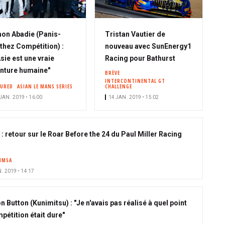
on Abadie (Panis-
Tristan Vautier de
thez Compétition) :
nouveau avec SunEnergy1
Asie est une vraie
Racing pour Bathurst
nture humaine"
BRÈVE
INTERCONTINENTAL GT
TURED
ASIAN LE MANS SERIES
CHALLENGE
JAN. 2019 • 16:00
14 JAN. 2019 • 15:02
: retour sur le Roar Before the 24 du Paul Miller Racing
IMSA
. 2019 • 14:17
 Button (Kunimitsu) : "Je n'avais pas réalisé à quel point
pétition était dure"