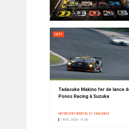
N
i
A
i
C
l
N
p
I
a
P
T
l
A
IGTC
L
E
Tadasuke Makino fer de lance d
Ponos Racing à Suzuka
INTERCONTINENTAL GT CHALLENGE
7 AOÛ. 2026 • 14:00