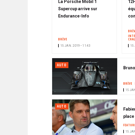
La Porsche Mobil 1
12H
Supercup arrive sur
équ
Endurance-Info
con
BRÈ
INT
BRÈVE
CHA
15 JAN. 2019 • 11:43
15 
AUTO
Bruno
BRÈVE
15 JAN
AUTO
Fabie
place 
FEATUR
15 JAN