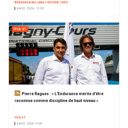
NÜRBURGRING LANGSTRECKEN-SERIE
i
6 AOÛ. 2026 • 15:00
p
a
l
FFSA GT
A
Pierre Ragues : « L'Endurance mérite d'être
b
reconnue comme discipline de haut niveau »
o
n
FFSA GT
n
6 AOÛ. 2026 • 9:00
é