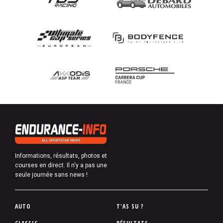
Informations, résultats, photos et
courses en direct. Il n'y a pas une
seule journée sans news !
P
AUTO
T'AS SU ?
i