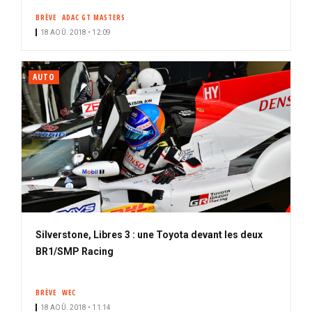
BRÈVE
ADAC GT MASTERS
18 AOÛ. 2018 • 12:09
AUTO
Silverstone, Libres 3 : une Toyota devant les deux
BR1/SMP Racing
BRÈVE
WEC
18 AOÛ. 2018 • 11:14