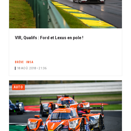
VIR, Qualifs : Ford et Lexus en pole !
BRÈVE
IMSA
18 AOÛ. 2018 • 21:36
AUTO