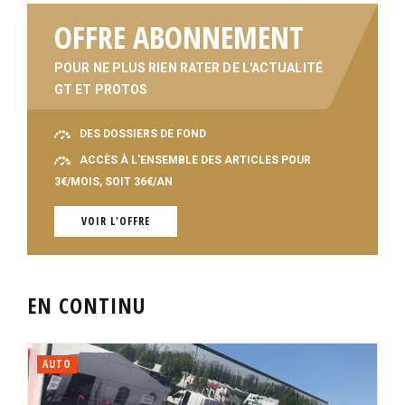
OFFRE ABONNEMENT
POUR NE PLUS RIEN RATER DE L'ACTUALITÉ
GT ET PROTOS
DES DOSSIERS DE FOND
ACCÈS À L'ENSEMBLE DES ARTICLES POUR
3€/MOIS, SOIT 36€/AN
VOIR L'OFFRE
EN CONTINU
AUTO