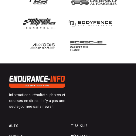
Informations, résultats, photos et
courses en direct. Il n'y a pas une
seule journée sans news !
P
AUTO
T'AS SU ?
i