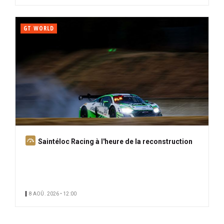
GT WORLD
A
Saintéloc Racing à l'heure de la reconstruction
b
o
n
n
8 AOÛ. 2026 • 12:00
é