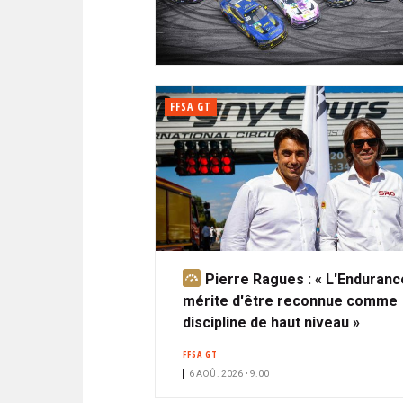
N
i
A
i
C
l
N
p
I
a
P
T
l
A
FFSA GT
L
E
Pierre Ragues : « L'Enduranc
A
mérite d'être reconnue comme
b
discipline de haut niveau »
o
n
FFSA GT
n
6 AOÛ. 2026 • 9:00
é