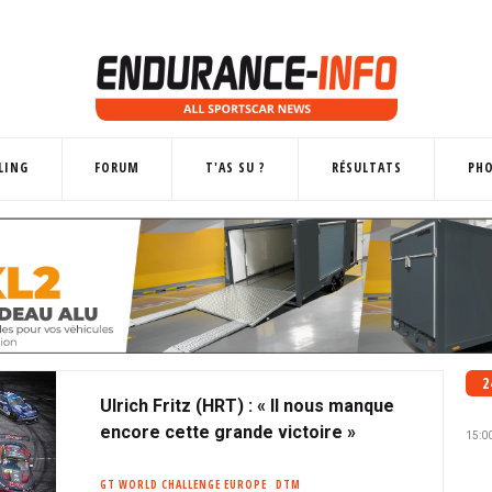
LING
FORUM
T'AS SU ?
RÉSULTATS
PH
2
Ulrich Fritz (HRT) : « Il nous manque
encore cette grande victoire »
15:0
GT WORLD CHALLENGE EUROPE
DTM