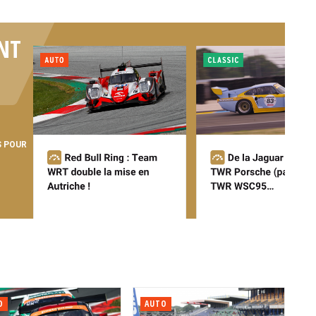
NT
S POUR
O
AUTO