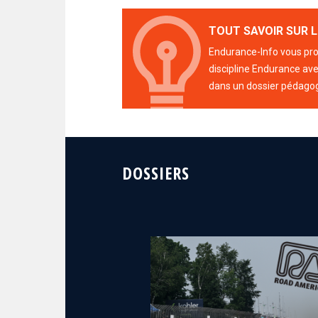
TOUT SAVOIR SUR L
Endurance-Info vous prop
discipline Endurance avec
dans un dossier pédago
DOSSIERS