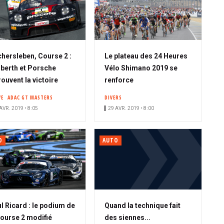
hersleben, Course 2 :
Le plateau des 24 Heures
berth et Porsche
Vélo Shimano 2019 se
rouvent la victoire
renforce
VE
ADAC GT MASTERS
DIVERS
AVR. 2019 • 8:05
29 AVR. 2019 • 8:00
O
AUTO
l Ricard : le podium de
Quand la technique fait
course 2 modifié
des siennes...