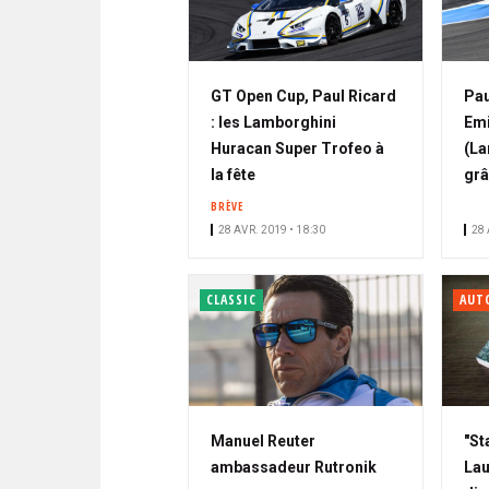
GT Open Cup, Paul Ricard
Pau
: les Lamborghini
Emi
Huracan Super Trofeo à
(La
la fête
grâ
BRÈVE
28 AVR. 2019 • 18:30
28 
CLASSIC
AUT
Manuel Reuter
"St
ambassadeur Rutronik
Lau