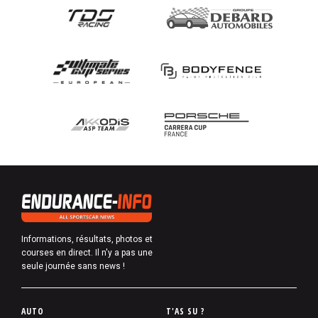
Informations, résultats, photos et
courses en direct. Il n'y a pas une
seule journée sans news !
P
AUTO
T'AS SU ?