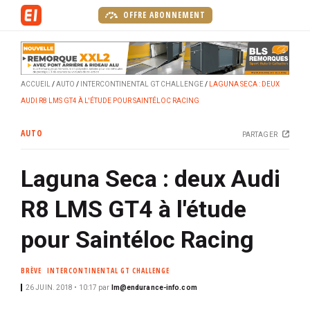
A
OFFRE ABONNEMENT
l
l
e
r
ACCUEIL
AUTO
INTERCONTINENTAL GT CHALLENGE
LAGUNA SECA : DEUX
a
AUDI R8 LMS GT4 À L'ÉTUDE POUR SAINTÉLOC RACING
u
c
AUTO
PARTAGER
o
n
Laguna Seca : deux Audi
t
e
R8 LMS GT4 à l'étude
n
u
pour Saintéloc Racing
p
r
BRÈVE
INTERCONTINENTAL GT CHALLENGE
i
26 JUIN. 2018 • 10:17
par
lm@endurance-info.com
n
c