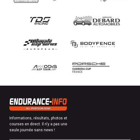
Informations, résultats, photos et
courses en direct. Il n'y a pas une
seule journée sans news !