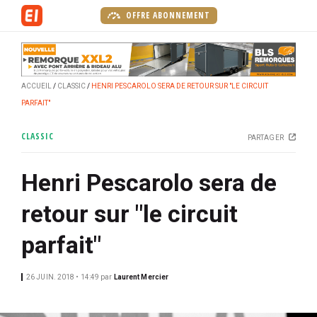
A
OFFRE ABONNEMENT
l
l
e
r
ACCUEIL
CLASSIC
HENRI PESCAROLO SERA DE RETOUR SUR "LE CIRCUIT
a
PARFAIT"
u
c
CLASSIC
PARTAGER
o
n
Henri Pescarolo sera de
t
e
retour sur "le circuit
n
u
parfait"
p
r
26 JUIN. 2018 • 14:49
par
Laurent Mercier
i
n
c