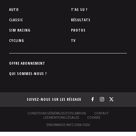
P
AUTO
T'AS SU ?
i
CLASSIC
RÉSULTATS
e
SIM RACING
PHOTOS
d
d
CYCLING
TV
e
p
a
P
OFFRE ABONNEMENT
g
i
QUI SOMMES-NOUS ?
e
e
d
d
SUIVEZ-NOUS SUR LES RÉSEAUX
e
p
a
S
CONDITIONS GÉNÉRALES D'UTILISATION
CONTACT
O
LES MENTIONS LÉGALES
COOKIES
g
U
ENDURANCE-INFO 2006-2026
S
e
-
P
N
N
[