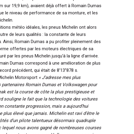
 km sur 19,9 km), avaient déjà offert à Romain Dumas
gue le niveau de performance de sa monture, et les
chelin.
tions météo idéales, les pneus Michelin ont alors
re de leurs qualités : la constante de leurs
. Ainsi, Romain Dumas a pu profiter pleinement des
orme offertes par les moteurs électriques de sa
ré par les pneus Michelin jusqu’à la ligne d’arrivée.
omain Dumas correspond à une amélioration de plus
cord précédent, qui était de 8’13’’878 s.
Michelin Motorsport
« J’adresse mes plus
os partenaires Romain Dumas et Volkswagen pour
ak est la course de côte la plus prestigieuse et
d souligne le fait que la technologie des voitures
en constante progression, mais a aujourd’hui
 plus élevé que jamais. Michelin est ravi d’être le
 côtés d’un pilote talentueux désormais quadruple
ec lequel nous avons gagné de nombreuses courses