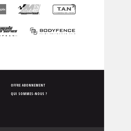
P
OFFRE ABONNEMENT
i
QUI SOMMES-NOUS ?
e
d
d
e
p