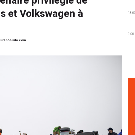
 et Volkswagen à
13:0
9:00
urance-info.com