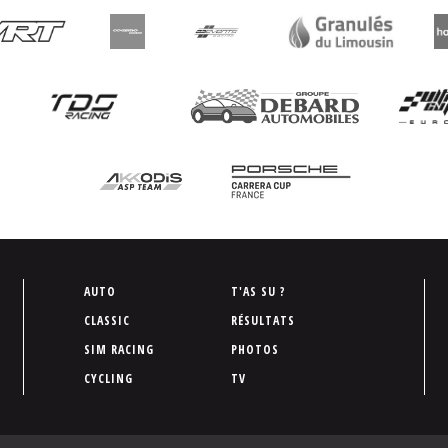
P
AUTO
T'AS SU ?
i
CLASSIC
RÉSULTATS
e
SIM RACING
PHOTOS
d
CYCLING
TV
d
e
p