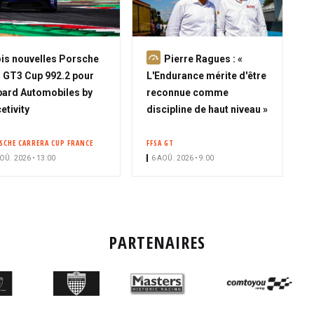
A
is nouvelles Porsche
Pierre Ragues : «
b
 GT3 Cup 992.2 pour
L'Endurance mérite d'être
o
ard Automobiles by
reconnue comme
n
etivity
discipline de haut niveau »
n
é
SCHE CARRERA CUP FRANCE
FFSA GT
OÛ. 2026 • 13:00
6 AOÛ. 2026 • 9:00
PARTENAIRES