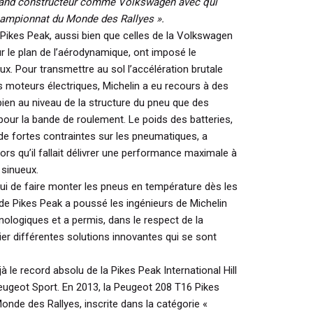
grand constructeur comme Volkswagen avec qui
ampionnat du Monde des Rallyes ».
 Pikes Peak, aussi bien que celles de la Volkswagen
ur le plan de l’aérodynamique, ont imposé le
. Pour transmettre au sol l’accélération brutale
s moteurs électriques, Michelin a eu recours à des
bien au niveau de la structure du pneu que des
ur la bande de roulement. Le poids des batteries,
 de fortes contraintes sur les pneumatiques, a
rs qu’il fallait délivrer une performance maximale à
 sinueux.
elui de faire monter les pneus en température dès les
 de Pikes Peak a poussé les ingénieurs de Michelin
ologiques et a permis, dans le respect de la
ier différentes solutions innovantes qui se sont
à le record absolu de la Pikes Peak International Hill
ugeot Sport. En 2013, la Peugeot 208 T16 Pikes
de des Rallyes, inscrite dans la catégorie «