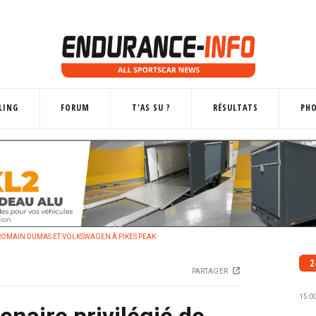
LING
FORUM
T'AS SU ?
RÉSULTATS
PH
 ROMAIN DUMAS ET VOLKSWAGEN À PIKES PEAK
2
PARTAGER
15:0
enaire privilégié de