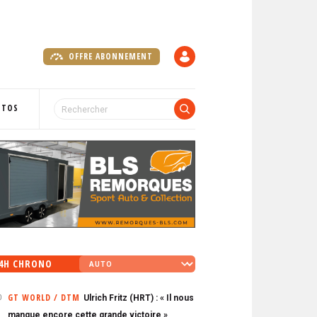
OFFRE ABONNEMENT
C
O
M
P
OTOS
T
E
4H CHRONO
GT WORLD / DTM
Ulrich Fritz (HRT) : « Il nous
0
manque encore cette grande victoire »