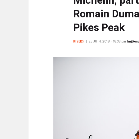
N
i
C
Romain Dumas
p
I
a
P
Pikes Peak
l
A
L
DIVERS
25 JUIN. 2018 • 18:38
par
lm@end
E