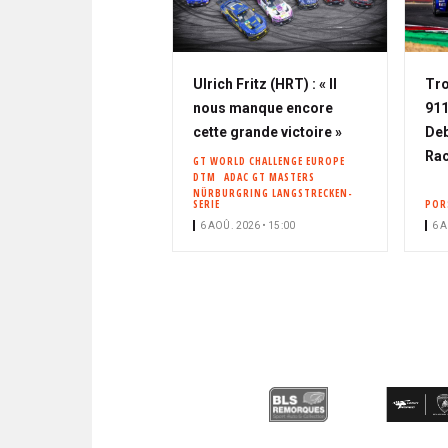
Ulrich Fritz (HRT) : « Il
Tro
nous manque encore
911
cette grande victoire »
Deb
Rac
GT WORLD CHALLENGE EUROPE
DTM
ADAC GT MASTERS
NÜRBURGRING LANGSTRECKEN-
SERIE
POR
6 AOÛ. 2026 • 15:00
6 A