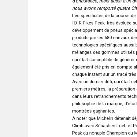
d’Endurance, mais aussi d’un 
nous avons remporté quatre Ch
Les spécificités de la course de
I.D. R Pikes Peak, très évoluée s
développement de pneus spéciaux
produite par les 680 chevaux de
technologies spécifiques aussi 
mélanges des gommes utilisés po
qui était susceptible de générer
également été pris en compte alo
chaque instant sur un tracé très
Avec un dernier défi, qui était c
premiers mètres, la préparation
dans leurs retranchements techn
philosophie de la marque, d’étud
montrées gagnantes.
A noter que Michelin détenait déj
Climb avec Sébastien Loeb et Pe
Peak du nonuple Champion du Mon