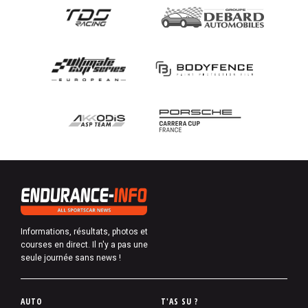
Informations, résultats, photos et
courses en direct. Il n'y a pas une
seule journée sans news !
P
AUTO
T'AS SU ?