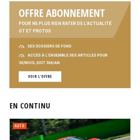
OFFRE ABONNEMENT
POUR NE PLUS RIEN RATER DE L'ACTUALITÉ
GT ET PROTOS
DES DOSSIERS DE FOND
ACCÈS À L'ENSEMBLE DES ARTICLES POUR
3€/MOIS, SOIT 36€/AN
VOIR L'OFFRE
EN CONTINU
AUTO