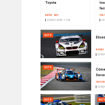
Toyota
tou
fac
BRÈVE
WEC
FEA
23 NOV. 2018 • 11:02
23 
AUTO
Elise
DIVERS
23 NOV
AUTO
Côme 
Serie
FEATUR
23 NOV
AUTO
AUT