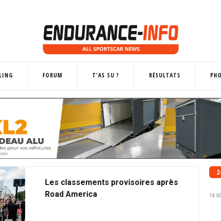
LING
FORUM
T'AS SU ?
RÉSULTATS
PH
2
Les classements provisoires après
Road America
14:0