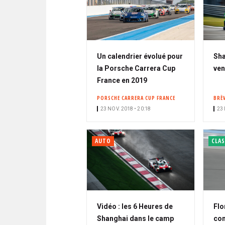
Un calendrier évolué pour
Sha
la Porsche Carrera Cup
ven
France en 2019
PORSCHE CARRERA CUP FRANCE
BRÈ
23 NOV. 2018 • 20:18
23 
AUTO
CLAS
Vidéo : les 6 Heures de
Flo
Shanghai dans le camp
con