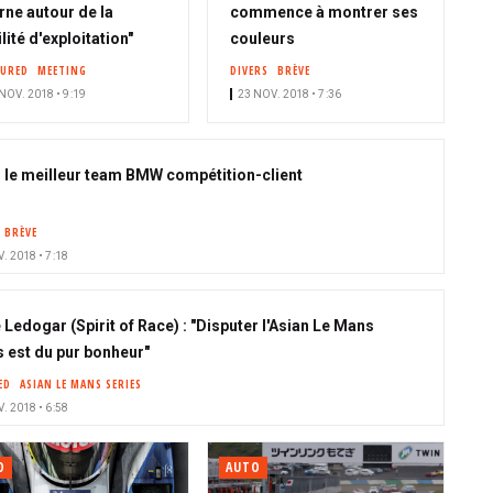
rne autour de la
commence à montrer ses
ilité d'exploitation"
couleurs
TURED
MEETING
DIVERS
BRÈVE
NOV. 2018 • 9:19
23 NOV. 2018 • 7:36
z le meilleur team BMW compétition-client
BRÈVE
. 2018 • 7:18
Ledogar (Spirit of Race) : "Disputer l'Asian Le Mans
s est du pur bonheur"
ED
ASIAN LE MANS SERIES
. 2018 • 6:58
O
AUTO