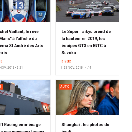
chel Vaillant, le rêve
Le Super Taikyu prend de
Mans" à l'affiche du
la hauteur en 2019, les
éma St André des Arts
équipes GT3 en IGTC à
aris
Suzuka
VE
DIVERS
NOV. 2018 • 5:31
23 NOV. 2018 • 4:14
O
AUTO
ff Racing emménage
Shanghai : les photos du
s ses nouveaux locaux
jeudi...