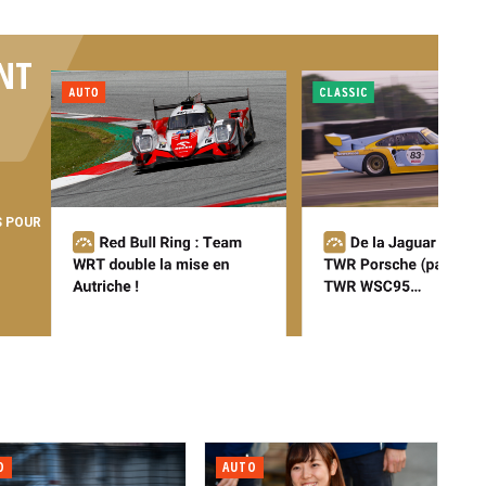
NT
S POUR
O
AUTO