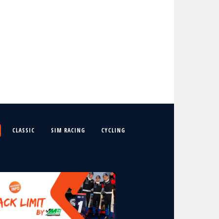
CLASSIC
SIM RACING
CYCLING