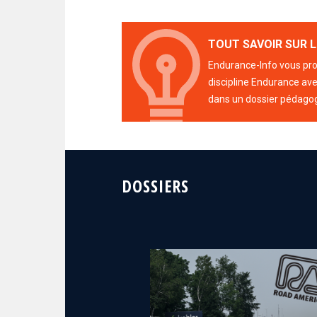
TOUT SAVOIR SUR L
Endurance-Info vous prop
discipline Endurance avec
dans un dossier pédago
DOSSIERS