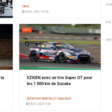
12:0
IMSA
8 AOÛ. 2026 • 14:00
9:35
IGTC
0:30
 la
5ZIGEN avec un trio Super GT pour
les 1 000 km de Suzuka
INTERCONTINENTAL GT CHALLENGE
8 AOÛ. 2026 • 9:35