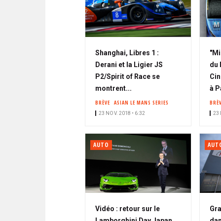
Shanghai, Libres 1 :
"Mi
Derani et la Ligier JS
du 
P2/Spirit of Race se
Cin
montrent...
à P
BRÈVE
ASIAN LE MANS SERIES
BRÈ
23 NOV. 2018 • 6:32
23 
AUTO
AUT
Vidéo : retour sur le
Gra
Lamborghini Day Japan
dan