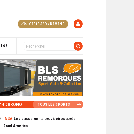
OFFRE ABONNEMENT
C
O
M
P
OTOS
T
E
4H CHRONO
IMSA
Les classements provisoires après
0
Road America