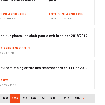
OPEAN LE MANS SERIES
BRÈVE
ASIAN LE MANS SERIES
NOV. 2018 • 2:40
23 NOV. 2018 • 1:53
hai : un plateau de choix pour ouvrir la saison 2018/2019
ED
ASIAN LE MANS SERIES
. 2018 • 0:15
lt Sport Racing offrira des récompenses en TTE en 2019
BRÈVE
. 2018 • 23:22
PAGE
1837
PAGE COURANTE
1838
PAGE
1839
PAGE
1840
PAGE
1841
PAGE
1842
…
2358
PAGE SUIVANTE
SUIV