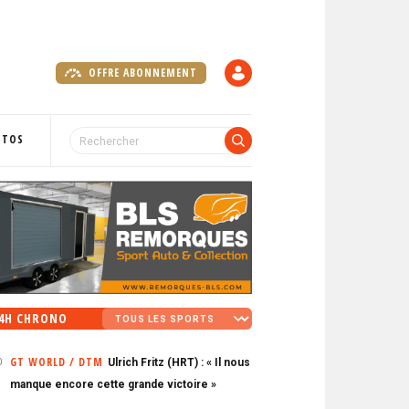
OFFRE ABONNEMENT
C
O
M
P
OTOS
T
E
4H CHRONO
GT WORLD / DTM
Ulrich Fritz (HRT) : « Il nous
0
manque encore cette grande victoire »