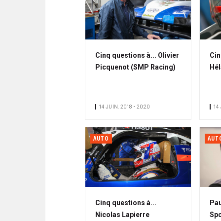
Cinq questions à... Olivier
Cin
Picquenot (SMP Racing)
Hél
14 JUIN. 2018 • 20:20
14 
AUTO
AUT
Cinq questions à...
Pau
Nicolas Lapierre
Spo