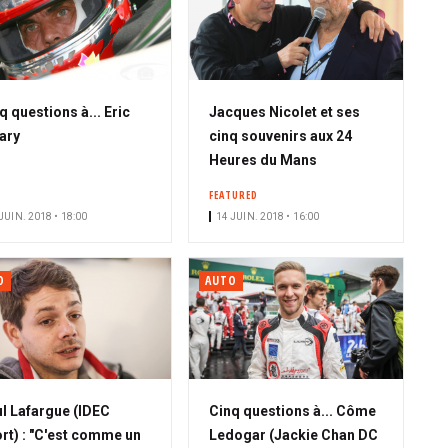
q questions à... Eric
Jacques Nicolet et ses
ary
cinq souvenirs aux 24
Heures du Mans
FEATURED
JUIN. 2018 • 18:00
14 JUIN. 2018 • 16:00
O
AUTO
l Lafargue (IDEC
Cinq questions à... Côme
rt) : "C'est comme un
Ledogar (Jackie Chan DC