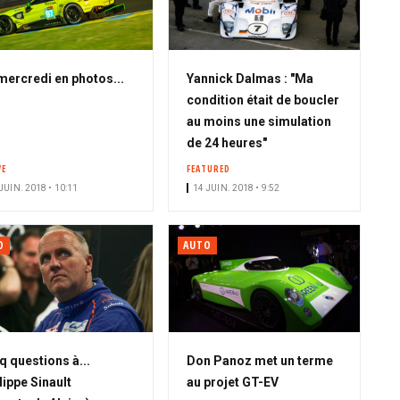
mercredi en photos...
Yannick Dalmas : "Ma
condition était de boucler
au moins une simulation
de 24 heures"
VE
FEATURED
JUIN. 2018 • 10:11
14 JUIN. 2018 • 9:52
O
AUTO
q questions à...
Don Panoz met un terme
lippe Sinault
au projet GT-EV