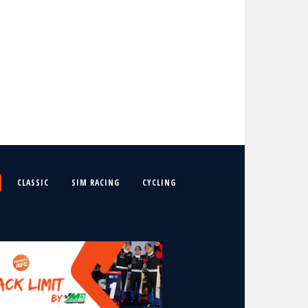
CLASSIC
SIM RACING
CYCLING