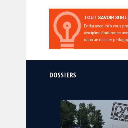
TOUT SAVOIR SUR L
Endurance-Info vous prop
discipline Endurance avec
dans un dossier pédago
DOSSIERS