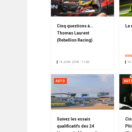
Cinq questions à...
Le 
Thomas Laurent
(Rebellion Racing)
BRÈ
14 JUIN. 2018 • 11:00
14 
AUTO
AUT
Suivez les essais
Cin
qualificatifs des 24
Phi