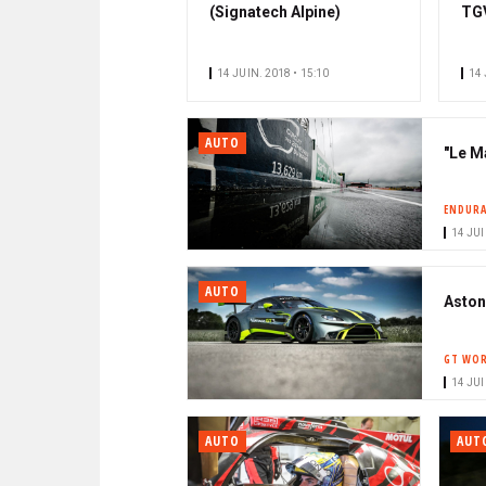
(Signatech Alpine)
TGV
14 JUIN. 2018 • 15:10
14 
AUTO
"Le Ma
ENDURA
14 JUI
AUTO
Aston
GT WOR
14 JUI
AUTO
AUT