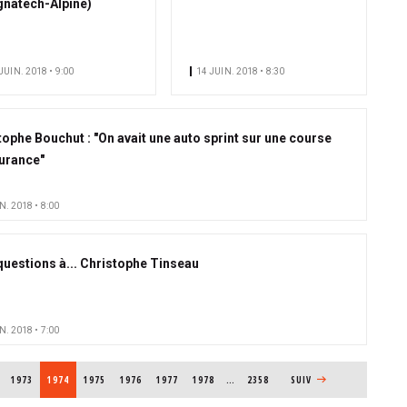
gnatech-Alpine)
JUIN. 2018 • 9:00
14 JUIN. 2018 • 8:30
tophe Bouchut : "On avait une auto sprint sur une course
urance"
N. 2018 • 8:00
questions à... Christophe Tinseau
N. 2018 • 7:00
PAGE
1973
PAGE COURANTE
1974
PAGE
1975
PAGE
1976
PAGE
1977
PAGE
1978
…
2358
PAGE SUIVANTE
SUIV