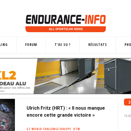
LING
FORUM
T'AS SU ?
RÉSULTATS
PH
2
Ulrich Fritz (HRT) : « Il nous manque
encore cette grande victoire »
15:0
GT WORLD CHALLENGE EUROPE
DTM