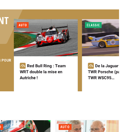
NT
S POUR
O
AUTO