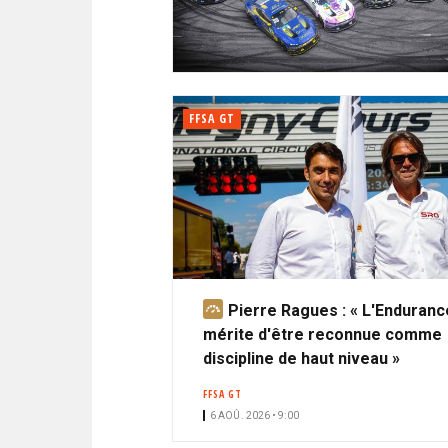
N
i
A
i
C
l
N
p
I
a
P
T
l
A
FFSA GT
L
E
Pierre Ragues : « L'Enduranc
A
mérite d'être reconnue comme
b
discipline de haut niveau »
o
n
FFSA GT
n
6 AOÛ. 2026 • 9:00
é