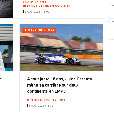
ADAC GT MASTERS
13:0
NÜRBURGRING LANGSTRECKEN-SERIE
6 AOÛ. 2026 • 15:00
11:0
LE MANS CUP / IMSA
9:00
e
À tout juste 18 ans, Jules Caranta
mène sa carrière sur deux
continents en LMP3
MICHELIN LE MANS CUP
IMSA
5 AOÛ. 2026 • 18:30