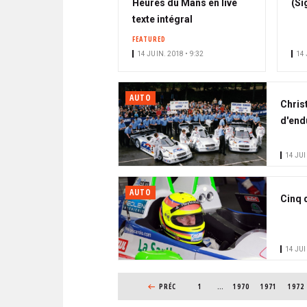
Heures du Mans en live
(Si
texte intégral
FEATURED
14 JUIN. 2018 • 9:32
14 
AUTO
Chris
d'end
14 JUI
AUTO
Cinq 
14 JUI
PAGINATION
PAGE PRÉCÉDENTE
PRÉC
1
…
PAGE
1970
PAGE
1971
PAGE
1972