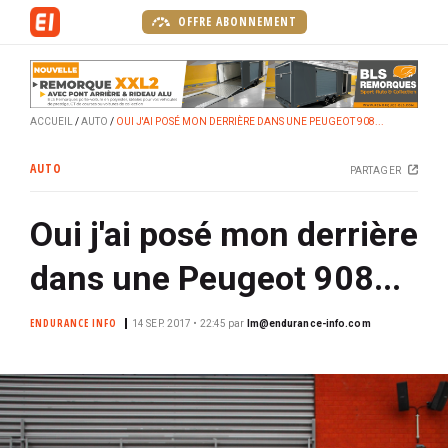
A
OFFRE ABONNEMENT
l
l
e
r
ACCUEIL
AUTO
OUI J'AI POSÉ MON DERRIÈRE DANS UNE PEUGEOT 908...
a
u
AUTO
PARTAGER
c
o
Oui j'ai posé mon derrière
n
t
dans une Peugeot 908...
e
n
ENDURANCE INFO
u
14 SEP. 2017 • 22:45
par
lm@endurance-info.com
p
r
i
n
c