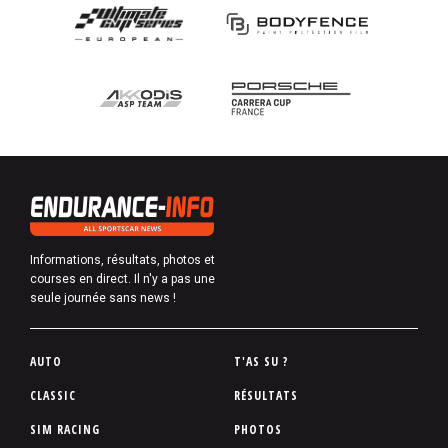
Informations, résultats, photos et
courses en direct. Il n'y a pas une
seule journée sans news !
P
AUTO
T'AS SU ?
i
CLASSIC
RÉSULTATS
e
SIM RACING
PHOTOS
d