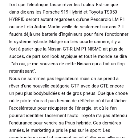
fort que l'électrique fasse rêver les foules. Est-ce que
dans dix ans les Porsche 919 Hybrid et Toyota TS050
HYBRID seront autant regardées qu'une Pescarolo LM P1
ou une Lola Aston Martin vieille de seulement six ans ? Il
faudra déjà une batterie d'ingénieurs pour faire fonctionner
le système hybride. Malgré sa très courte carrière, il y a
fort à parier que la Nissan GT-R LM P1 NISMO ait plus de
succès, de part son look atypique et tout le monde se dira
: "ah oui, je me souviens de cette Nissan qui a fait un flop
retentissant".
Nous ne sommes pas législateurs mais on se prend à
rêver d'une nouvelle catégorie GTP avec des GTE encore
un peu plus bodybuildées et de gros pneus. Quelque chose
où le pilote n'aurait pas besoin de réfléchir où il faut lâcher
l'accélérateur pour récupérer de l'énergie, et où le fan
pourrait identifier facilement l'auto. Toyota n'a pas attendu
l'endurance pour vendre sa Prius hybride. Ces dernières
années, le marketing a pris le pas sur le sport. Les
constructeurs vont et viennent avant d'aller voir ailleurs si