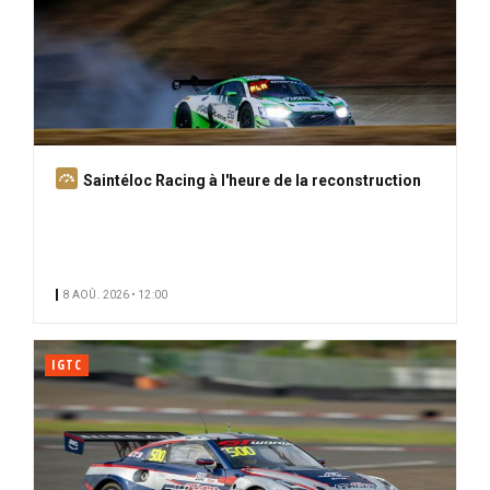
A
Saintéloc Racing à l'heure de la reconstruction
b
o
n
n
8 AOÛ. 2026 • 12:00
é
IGTC