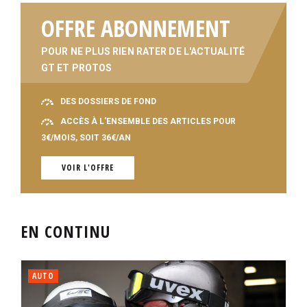
OFFRE ABONNEMENT
POUR NE PLUS RIEN RATER DE L'ACTUALITÉ
GT ET PROTOS
DES DOSSIERS DE FOND
ACCÈS À L'ENSEMBLE DES ARTICLES POUR
3€/MOIS, SOIT 36€/AN
VOIR L'OFFRE
EN CONTINU
AUTO