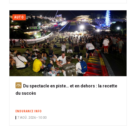
AUTO
A
Du spectacle en piste… et en dehors : la recette
b
du succès
o
n
ENDURANCE INFO
n
7 AOÛ. 2026 • 10:00
é