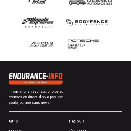
Informations, résultats, photos et
courses en direct. Il n'y a pas une
seule journée sans news !
P
AUTO
T'AS SU ?
i