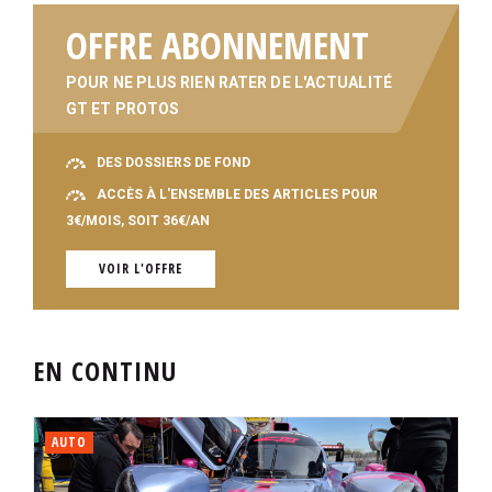
OFFRE ABONNEMENT
POUR NE PLUS RIEN RATER DE L'ACTUALITÉ
GT ET PROTOS
DES DOSSIERS DE FOND
ACCÈS À L'ENSEMBLE DES ARTICLES POUR
3€/MOIS, SOIT 36€/AN
VOIR L'OFFRE
EN CONTINU
AUTO