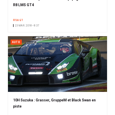
R8 LMS GT4
FFSA GT
23 MAR. 2018 • 8:37
AUTO
10H Suzuka : Grasser, GruppeM et Black Swan en
piste