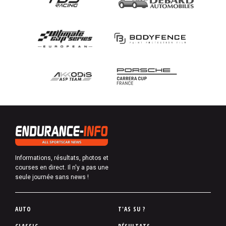
Informations, résultats, photos et
courses en direct. Il n'y a pas une
seule journée sans news !
P
AUTO
T'AS SU ?
i