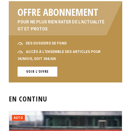
OFFRE ABONNEMENT
POUR NE PLUS RIEN RATER DE L'ACTUALITÉ
GT ET PROTOS
DES DOSSIERS DE FOND
ACCÈS À L'ENSEMBLE DES ARTICLES POUR
3€/MOIS, SOIT 36€/AN
VOIR L'OFFRE
EN CONTINU
AUTO