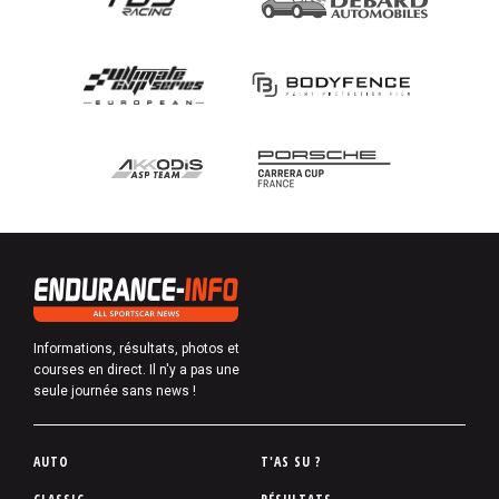
Informations, résultats, photos et
courses en direct. Il n'y a pas une
seule journée sans news !
P
AUTO
T'AS SU ?
i