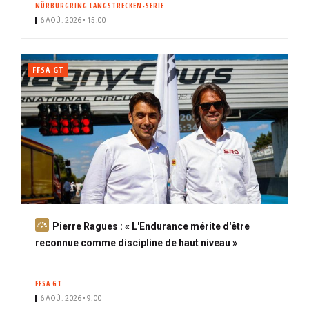
NÜRBURGRING LANGSTRECKEN-SERIE
i
6 AOÛ. 2026 • 15:00
p
a
l
FFSA GT
A
Pierre Ragues : « L'Endurance mérite d'être
b
reconnue comme discipline de haut niveau »
o
n
FFSA GT
n
6 AOÛ. 2026 • 9:00
é