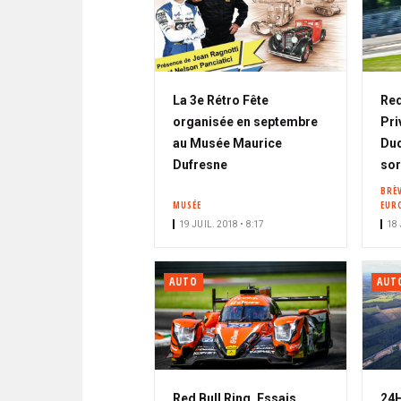
La 3e Rétro Fête
Red
organisée en septembre
Pri
au Musée Maurice
Duq
Dufresne
sor
BRÈ
MUSÉE
EUR
19 JUIL. 2018 • 8:17
18 
AUTO
AUT
Red Bull Ring, Essais
24H