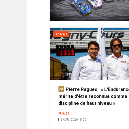
N
i
A
i
C
l
N
p
I
a
P
T
l
A
FFSA GT
L
E
Pierre Ragues : « L'Enduranc
A
mérite d'être reconnue comme
b
discipline de haut niveau »
o
n
FFSA GT
n
6 AOÛ. 2026 • 9:00
é