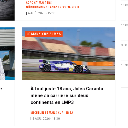
ADAC GT MASTERS
13:0
NÜRBURGRING LANGSTRECKEN-SERIE
6 AOÛ. 2026 • 15:00
11:0
LE MANS CUP / IMSA
9:00
18:3
e
À tout juste 18 ans, Jules Caranta
mène sa carrière sur deux
continents en LMP3
MICHELIN LE MANS CUP
IMSA
5 AOÛ. 2026 • 18:30