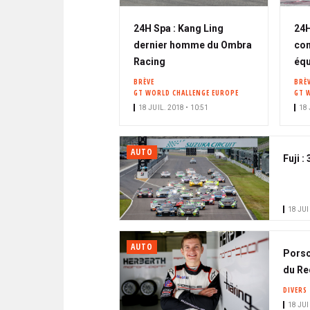
24H Spa : Kang Ling
24H
dernier homme du Ombra
con
Racing
éq
BRÈVE
BRÈ
GT WORLD CHALLENGE EUROPE
GT 
18 JUIL. 2018 • 10:51
18 
AUTO
Fuji 
18 JUI
AUTO
Porsc
du Re
DIVERS
18 JUI