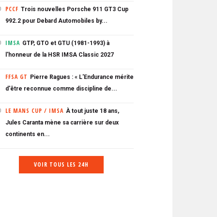
PCCF
Trois nouvelles Porsche 911 GT3 Cup
0
992.2 pour Debard Automobiles by...
IMSA
GTP, GTO et GTU (1981-1993) à
0
l'honneur de la HSR IMSA Classic 2027
FFSA GT
Pierre Ragues : « L'Endurance mérite
d'être reconnue comme discipline de...
LE MANS CUP / IMSA
À tout juste 18 ans,
0
Jules Caranta mène sa carrière sur deux
continents en...
VOIR TOUS LES 24H