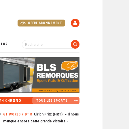
OFFRE ABONNEMENT
C
O
M
P
OTOS
T
E
4H CHRONO
GT WORLD / DTM
Ulrich Fritz (HRT) : « Il nous
0
manque encore cette grande victoire »