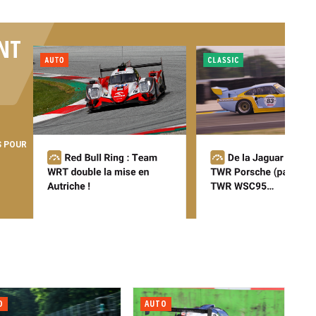
NT
S POUR
O
AUTO