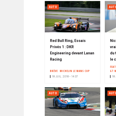
AUTO
AUT
Red Bull Ring, Essais
Nic
Privés 1 : DKR
vra
Engineering devant Lanan
du 
Racing
le 
FEA
BRÈVE
MICHELIN LE MANS CUP
GT 
18 JUIL. 2018 • 14:07
18 
AUTO
AUT