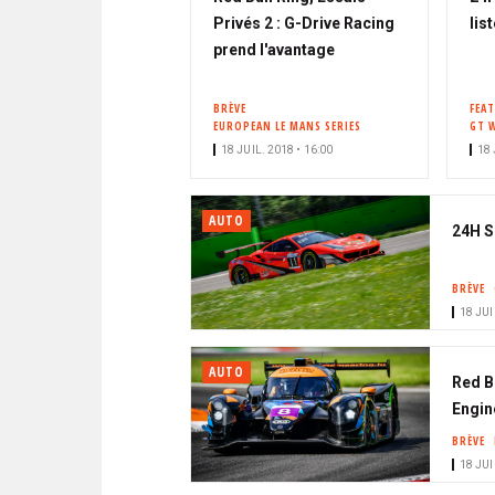
Privés 2 : G-Drive Racing
lis
prend l'avantage
BRÈVE
FEA
EUROPEAN LE MANS SERIES
GT 
18 JUIL. 2018 • 16:00
18 
AUTO
24H S
BRÈVE
18 JUI
AUTO
Red B
Engin
BRÈVE
18 JUI