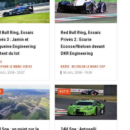
 Bull Ring, Essais
Red Bull Ring, Essais
vés 3 : Jamin et
Privés 2 : Ecurie
ueine Engineering
Ecosse/Nielsen devant
tent du lot
DKR Engineering
VE
OPEAN LE MANS SERIES
BRÈVE
MICHELIN LE MANS CUP
JUIL. 2018 • 20:37
18 JUIL. 2018 • 19:09
O
AUTO
 Spa : un point sur la
24H Spa : Antonelli