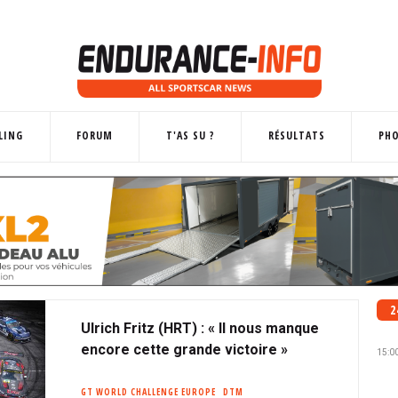
LING
FORUM
T'AS SU ?
RÉSULTATS
PH
2
Ulrich Fritz (HRT) : « Il nous manque
encore cette grande victoire »
15:0
GT WORLD CHALLENGE EUROPE
DTM