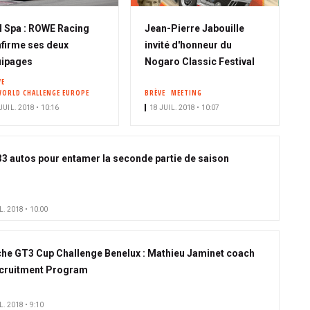
 Spa : ROWE Racing
Jean-Pierre Jabouille
firme ses deux
invité d'honneur du
uipages
Nogaro Classic Festival
VE
WORLD CHALLENGE EUROPE
BRÈVE
MEETING
JUIL. 2018 • 10:16
18 JUIL. 2018 • 10:07
: 33 autos pour entamer la seconde partie de saison
L. 2018 • 10:00
he GT3 Cup Challenge Benelux : Mathieu Jaminet coach
cruitment Program
L. 2018 • 9:10