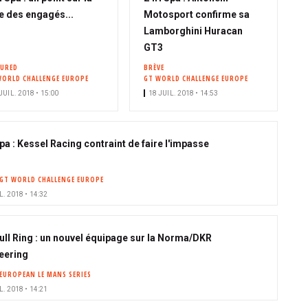
te des engagés...
Motosport confirme sa
Lamborghini Huracan
GT3
TURED
BRÈVE
WORLD CHALLENGE EUROPE
GT WORLD CHALLENGE EUROPE
JUIL. 2018 • 15:00
18 JUIL. 2018 • 14:53
pa : Kessel Racing contraint de faire l'impasse
GT WORLD CHALLENGE EUROPE
L. 2018 • 14:32
ull Ring : un nouvel équipage sur la Norma/DKR
eering
EUROPEAN LE MANS SERIES
L. 2018 • 14:21