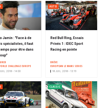
O
AUTO
o Jamin : "Face à de
Red Bull Ring, Essais
is spécialistes, il faut
Privés 1 : IDEC Sport
temps pour être dans
Racing en pointe
coup"
TURED
BRÈVE
WORLD CHALLENGE EUROPE
EUROPEAN LE MANS SERIES
JUIL. 2018 • 14:00
18 JUIL. 2018 • 13:19
O
CLASSIC